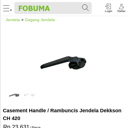
Login
Daftar
Jendela
>
Gagang Jendela
Casement Handle / Rambuncis Jendela Dekkson
CH 420
Rp 23.631
/ Piece