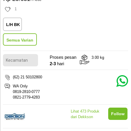
1
L/H BK
Semua Varian
Proses pesan
3.00
kg
2-3
hari
(62) 21 50102800
WA Only
0819-2810-0777
0821-2779-4283
Lihat
473
Produk
Follow
dari Dekkson