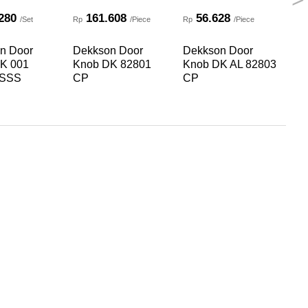
280
161.608
56.628
/Set
Rp
/Piece
Rp
/Piece
Rp
n Door
Dekkson Door
Dekkson Door
De
K 001
Knob DK 82801
Knob DK AL 82803
Kn
 SSS
CP
CP
C