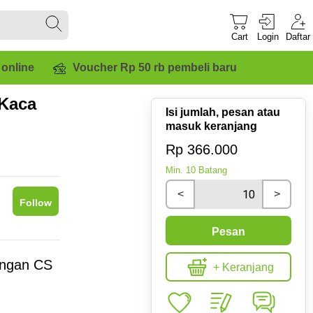
Cart
Login
Daftar
 online
Voucher Rp 50 rb pembeli baru
 Kaca
Isi jumlah, pesan atau
masuk keranjang
Rp 366.000
Min.
10
Batang
<
>
Follow
Pesan
engan CS
+ Keranjang