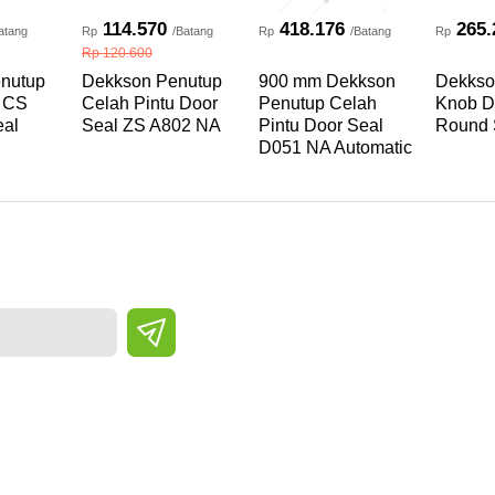
114.570
418.176
265.
atang
Rp
/Batang
Rp
/Batang
Rp
Rp 120.600
nutup
Dekkson Penutup
900 mm Dekkson
Dekkso
 CS
Celah Pintu Door
Penutup Celah
Knob D
al
Seal ZS A802 NA
Pintu Door Seal
Round
D051 NA Automatic