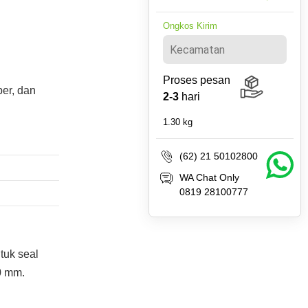
Ongkos Kirim
Proses pesan
er, dan
2-3
hari
1.30
kg
(62) 21 50102800
WA Chat Only
0819 28100777
tuk seal
0 mm.