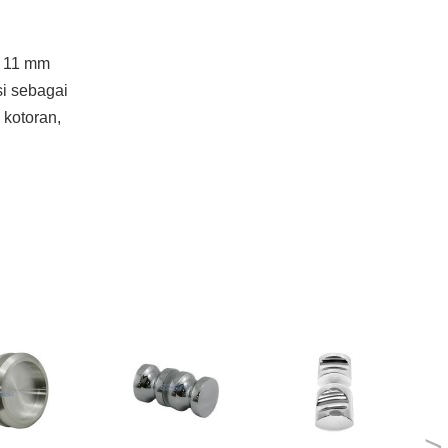
k 11 mm
si sebagai
 kotoran,
>