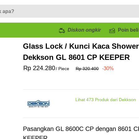
Diskon ongkir
Poin beli
Glass Lock / Kunci Kaca Shower
Dekkson GL 8601 CP KEEPER
Rp 224.280
-30%
/ Piece
Rp 320.400
Lihat
473
Produk dari Dekkson
Pasangkan GL 8600C CP dengan 8601 C
KEEPER