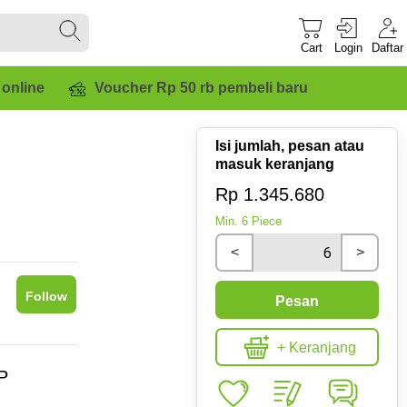
Cart
Login
Daftar
 online
Voucher Rp 50 rb pembeli baru
Isi jumlah, pesan atau
masuk keranjang
Rp 1.345.680
Min.
6
Piece
<
>
Follow
Pesan
+ Keranjang
P