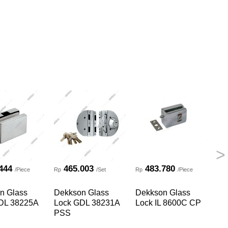
>
444
465.003
483.780
/Piece
Rp
/Set
Rp
/Piece
Rp
n Glass
Dekkson Glass
Dekkson Glass
De
DL 38225A
Lock GDL 38231A
Lock IL 8600C CP
Lo
PSS