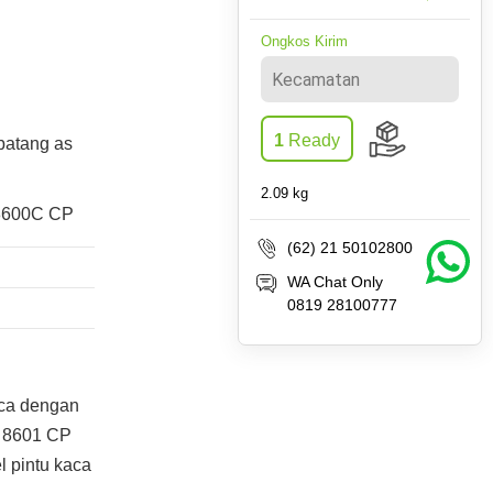
Ongkos Kirim
1
Ready
batang as
2.09
kg
 8600C CP
(62) 21 50102800
WA Chat Only
0819 28100777
ca dengan
 8601 CP
 pintu kaca