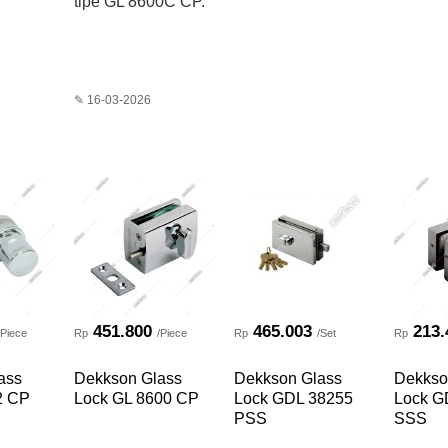
tipe GL 8600C CP.
✎ 16-03-2026
451.800
465.003
213.
/Piece
Rp
/Piece
Rp
/Set
Rp
ass
Dekkson Glass
Dekkson Glass
Dekkso
2 CP
Lock GL 8600 CP
Lock GDL 38255
Lock G
PSS
SSS