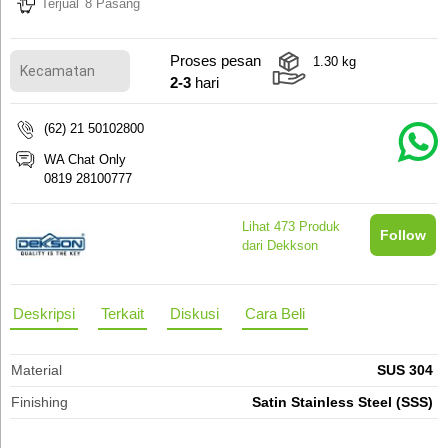
Terjual
8 Pasang
Proses pesan
1.30
kg
2-3
hari
(62) 21 50102800
WA Chat Only
0819 28100777
Lihat
473
Produk
Follow
dari Dekkson
Deskripsi
Terkait
Diskusi
Cara Beli
Material
SUS 304
Finishing
Satin Stainless Steel (SSS)