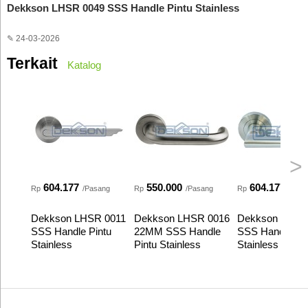
Dekkson LHSR 0049 SSS Handle Pintu Stainless
✎ 24-03-2026
Terkait
Katalog
>
604.177
550.000
604.177
Rp
/Pasang
Rp
/Pasang
Rp
/Pas
Dekkson LHSR 0011
Dekkson LHSR 0016
Dekkson LHSR
SSS Handle Pintu
22MM SSS Handle
SSS Handle Pin
Stainless
Pintu Stainless
Stainless