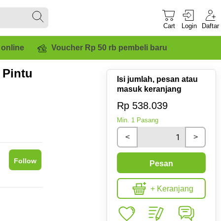
Cart
Login
Daftar
 online
Voucher Rp 50 rb pembeli baru
 Pintu
Isi jumlah, pesan atau
masuk keranjang
Rp 538.039
Min.
1
Pasang
<
>
Follow
Pesan
+ Keranjang