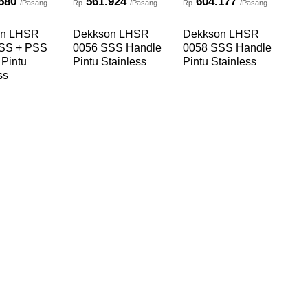
580
561.924
604.177
/Pasang
Rp
/Pasang
Rp
/Pasang
Rp
on LHSR
Dekkson LHSR
Dekkson LHSR
De
SS + PSS
0056 SSS Handle
0058 SSS Handle
00
 Pintu
Pintu Stainless
Pintu Stainless
Pin
ss