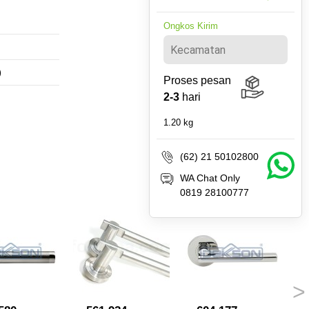
Ongkos Kirim
)
Proses pesan
2-3
hari
1.20
kg
(62) 21 50102800
WA Chat Only
0819 28100777
>