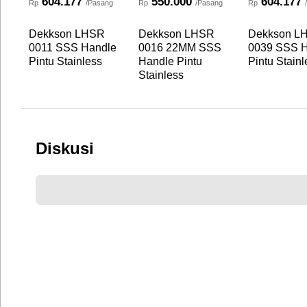
604.177
550.000
604.177
Rp
/Pasang
Rp
/Pasang
Rp
Dekkson LHSR
Dekkson LHSR
Dekkson L
0011 SSS Handle
0016 22MM SSS
0039 SSS H
Pintu Stainless
Handle Pintu
Pintu Stainl
Stainless
Diskusi