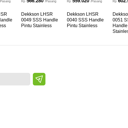
566.280
559.020
602.
/Pasang
Rp
/Pasang
Rp
/Pasang
Rp
HSR
Dekkson LHSR
Dekkson LHSR
Dekks
andle
0049 SSS Handle
0040 SSS Handle
0051 S
ess
Pintu Stainless
Pintu Stainless
Handle
Stainle