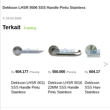
Dekkson LHSR 0506 SSS Handle Pintu Stainless
✎ 24-03-2026
Terkait
Katalog
>
604.177
550.000
604.177
Rp
/Pasang
Rp
/Pasang
Rp
/Pas
Dekkson LHSR 0011
Dekkson LHSR 0016
Dekkson LHSR
SSS Handle Pintu
22MM SSS Handle
SSS Handle Pin
Stainless
Pintu Stainless
Stainless