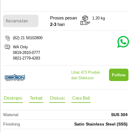
Proses pesan
1.20
kg
2-3
hari
(62) 21 50102800
WA Only
0819-2810-0777
0821-2779-4283
Lihat
473
Produk
Follow
dari Dekkson
Deskripsi
Terkait
Diskusi
Cara Beli
Material
SUS 304
Finishing
Satin Stainless Steel (SSS)