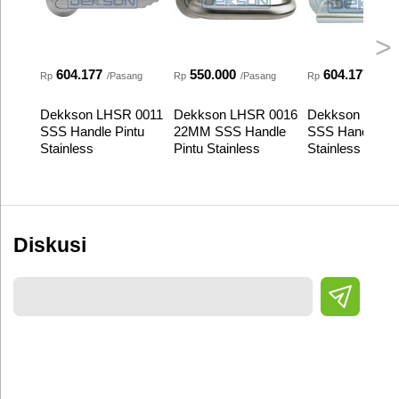
>
604.177
550.000
604.177
Rp
/Pasang
Rp
/Pasang
Rp
/Pas
Dekkson LHSR 0011
Dekkson LHSR 0016
Dekkson LHSR
SSS Handle Pintu
22MM SSS Handle
SSS Handle Pin
Stainless
Pintu Stainless
Stainless
Diskusi