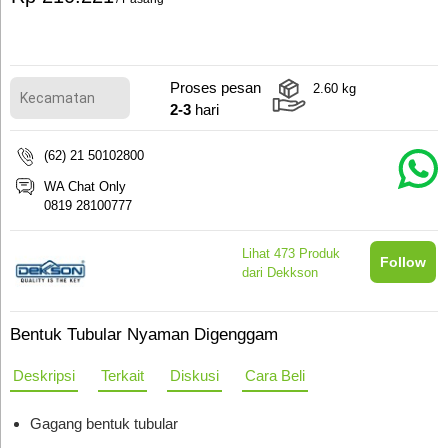
Proses pesan
2.60
kg
2-3
hari
(62) 21 50102800
WA Chat Only
0819 28100777
Lihat
473
Produk
Follow
dari Dekkson
Bentuk Tubular Nyaman Digenggam
Deskripsi
Terkait
Diskusi
Cara Beli
Gagang bentuk tubular