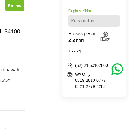
Follow
Ongkos Kirim
L 84100
Proses pesan
2-3
hari
1.72
kg
(62) 21 50102800
an kebawah
WA Only
 304
0819-2810-0777
0821-2779-4283