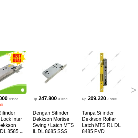
>
000
247.800
209.220
/Piece
Rp
/Piece
Rp
/Piece
Rp
00
ilinder
Dengan Silinder
Tanpa Silinder
Ta
 Lock Inter
Dekkson Mortise
Dekkson Roller
De
Dekkson
Swing / Latch MTS
Latch MTS RL DL
La
DL 8585 ...
IL DL 8685 SSS
8485 PVD
85