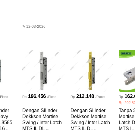
✎ 12-03-2026
196.456
212.148
162.
/Piece
Rp
/Piece
Rp
/Piece
Rp
Rp 202.8
nder
Dengan Silinder
Dengan Silinder
Tanpa S
eavy
Dekkson Mortise
Dekkson Mortise
Mortise
L 8585
Swing / Inter Latch
Swing / Inter Latch
Latch 
6 ...
MTS IL DL ...
MTS IL DL ...
MTS IL 