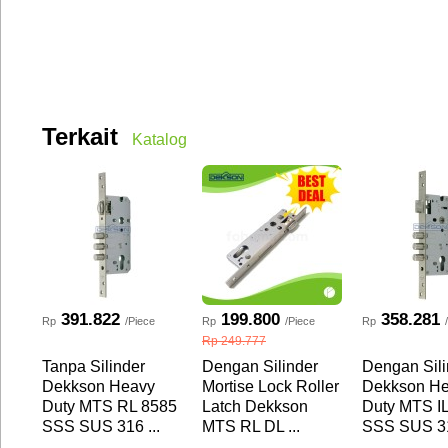
Terkait
Katalog
391.822
199.800
358.281
Rp
/Piece
Rp
/Piece
Rp
Rp 249.777
Tanpa Silinder
Dengan Silinder
Dengan Sili
Dekkson Heavy
Mortise Lock Roller
Dekkson H
Duty MTS RL 8585
Latch Dekkson
Duty MTS I
SSS SUS 316 ...
MTS RL DL ...
SSS SUS 31