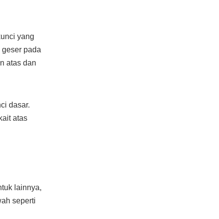
kunci yang
u geser pada
n atas dan
i dasar.
ait atas
ntuk lainnya,
wah seperti