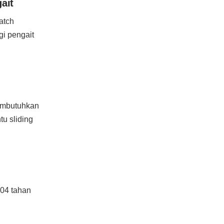
ait
atch
gi pengait
membutuhkan
tu sliding
304 tahan