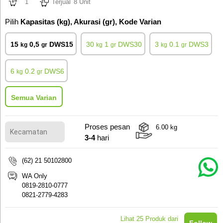
1
Terjual
8 Unit
Pilih
Kapasitas (kg), Akurasi (gr), Kode Varian
15
0,5
DWS15
30
1
DWS30
3
0.1
DWS3
kg
gr
kg
gr
kg
gr
6
0.2
DWS6
kg
gr
Semua Varian
Proses pesan
6.00
kg
3-4
hari
(62) 21 50102800
WA Only
0819-2810-0777
0821-2779-4283
Lihat
25
Produk dari
Follow