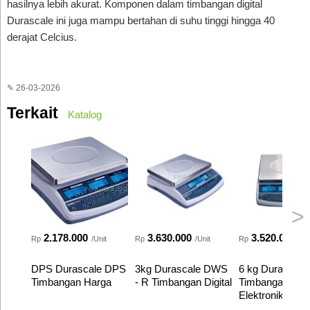
hasilnya lebih akurat. Komponen dalam timbangan digital
Durascale ini juga mampu bertahan di suhu tinggi hingga 40
derajat Celcius.
✎ 26-03-2026
Terkait
Katalog
>
2.178.000
3.630.000
3.520.000
Rp
/Unit
Rp
/Unit
Rp
/Un
DPS Durascale DPS
3kg Durascale DWS
6 kg Durascal
Timbangan Harga
- R Timbangan Digital
Timbangan Hit
Elektronik