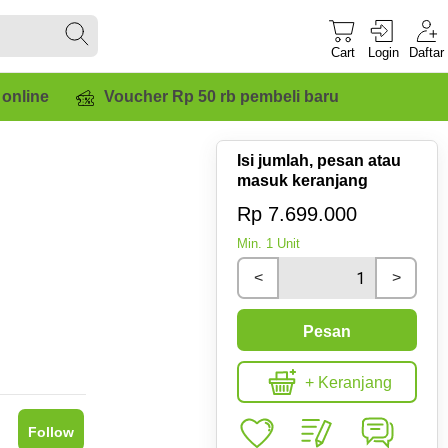
Cart
Login
Daftar
 online
Voucher Rp 50 rb pembeli baru
Isi jumlah, pesan atau
masuk keranjang
Rp 7.699.000
Min.
1
Unit
<
>
Pesan
+ Keranjang
Follow