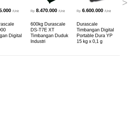
>
5.000
8.470.000
6.600.000
/Unit
Rp
/Unit
Rp
/Unit
Rp
rascale
600kg Durascale
Durascale
3k
000
DS-T7E XT
Timbangan Digital
DE
an Digital
Timbangan Duduk
Portable Dura YP
Ti
Industri
15 kg x 0,1 g
Ele