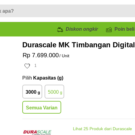
Diskon ongkir
Poin beli
Durascale MK Timbangan Digital
Rp 7.699.000
/ Unit
1
Pilih
Kapasitas (g)
3000
5000
g
g
Semua Varian
Lihat
25
Produk dari Durascale