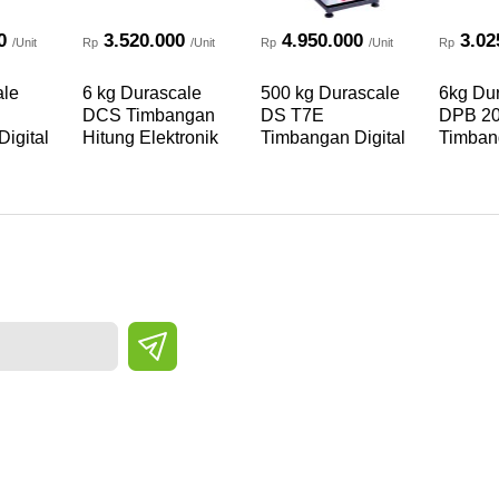
0
3.520.000
4.950.000
3.02
/Unit
Rp
/Unit
Rp
/Unit
Rp
ale
6 kg Durascale
500 kg Durascale
6kg Du
DCS Timbangan
DS T7E
DPB 2
igital
Hitung Elektronik
Timbangan Digital
Timbang