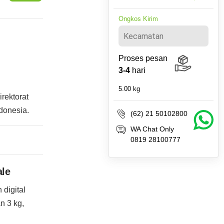
Ongkos Kirim
Proses pesan
3-4
hari
5.00
kg
irektorat
donesia.
(62) 21 50102800
WA Chat Only
0819 28100777
ale
digital
n 3 kg,