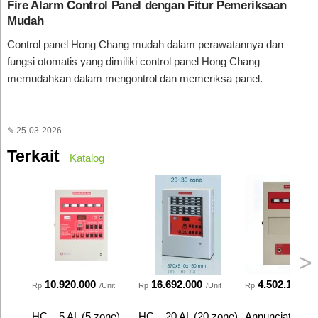
Fire Alarm Control Panel dengan Fitur Pemeriksaan
Mudah
Control panel Hong Chang mudah dalam perawatannya dan
fungsi otomatis yang dimiliki control panel Hong Chang
memudahkan dalam mengontrol dan memeriksa panel.
✎ 25-03-2026
Terkait
Katalog
>
10.920.000
16.692.000
4.502.160
Rp
/Unit
Rp
/Unit
Rp
/Un
HC – 5 AL (5 zone)
HC – 20 AL (20 zone)
Annunciator Ho