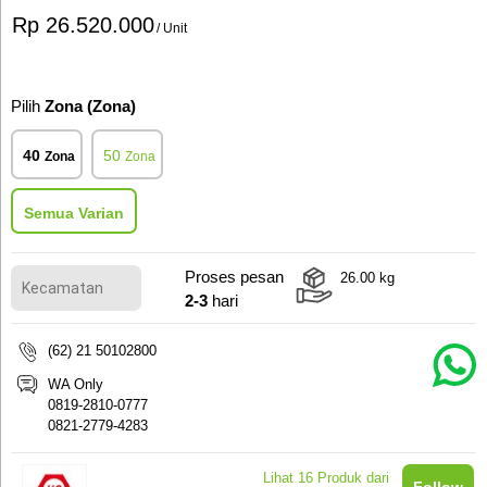
Rp 26.520.000
/ Unit
Pilih
Zona (Zona)
40
50
Zona
Zona
Semua Varian
Proses pesan
26.00
kg
2-3
hari
(62) 21 50102800
WA Only
0819-2810-0777
0821-2779-4283
Lihat
16
Produk dari
Follow