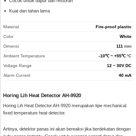
Cocok untuk dapur dan restoran
Kuat dan tahan lama
Material
Fire-proof plastic
Color
White
Dimensi
111
mm
Ambient Temperature
-10℃ ~ +55℃
ºC
Voltage Range
12 ~ 30V DC
Alarm Current
40 mA
Horing Lih Heat Detector AH-9920
Horing Lih Heat Detector AH-9920 merupakan tipe mechanical
fixed temperature heat detector.
Artinya, detektor panas ini akan bereaksi jika berdekatan dengan