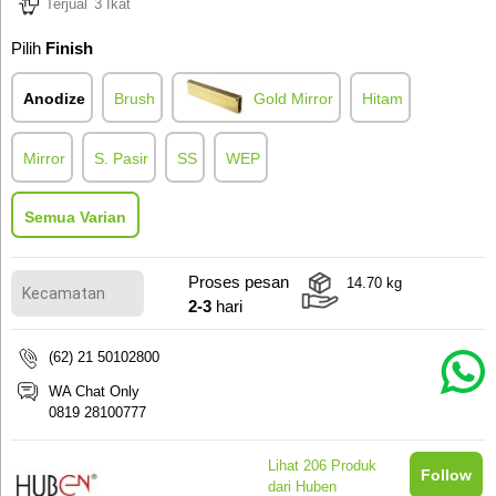
Terjual
3 Ikat
Pilih
Finish
Anodize
Brush
Gold Mirror
Hitam
Mirror
S. Pasir
SS
WEP
Semua Varian
Proses pesan
14.70
kg
2-3
hari
(62) 21 50102800
WA Chat Only
0819 28100777
Lihat
206
Produk
Follow
dari Huben