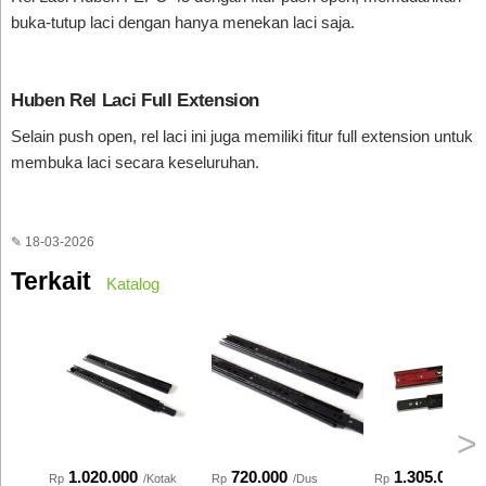
buka-tutup laci dengan hanya menekan laci saja.
Huben Rel Laci Full Extension
Selain push open, rel laci ini juga memiliki fitur full extension untuk
membuka laci secara keseluruhan.
✎ 18-03-2026
Terkait
Katalog
>
1.020.000
720.000
1.305.000
Rp
/Kotak
Rp
/Dus
Rp
/Ko