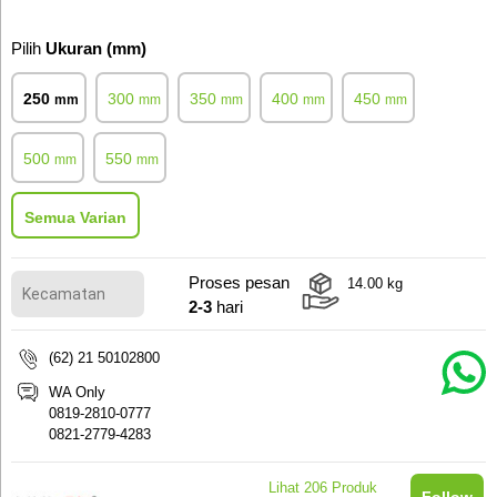
Pilih
Ukuran (mm)
250
300
350
400
450
mm
mm
mm
mm
mm
500
550
mm
mm
Semua Varian
Proses pesan
14.00
kg
2-3
hari
(62) 21 50102800
WA Only
0819-2810-0777
0821-2779-4283
Lihat
206
Produk
Follow