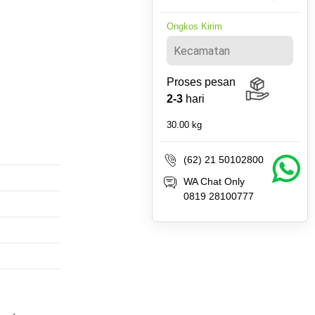
Ongkos Kirim
Proses pesan
2-3
hari
30.00
kg
(62) 21 50102800
WA Chat Only
0819 28100777