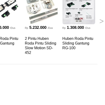
>
6.000
5.232.000
1.308.000
/Dus
Rp
/Dus
Rp
/Dus
Rp
Roda Pintu
2 Pintu Huben
Huben Roda Pintu
Hu
 Gantung
Roda Pintu Sliding
Sliding Gantung
Se
Slow Motion SD-
RG-100
HT
452