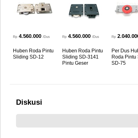
4.560.000
4.560.000
2.040.00
Rp
/Dus
Rp
/Dus
Rp
Huben Roda Pintu
Huben Roda Pintu
Per Dus Hu
Sliding SD-12
Sliding SD-3141
Roda Pintu 
Pintu Geser
SD-75
Diskusi