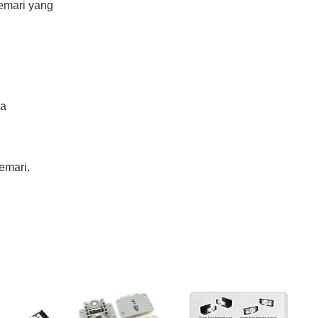
lemari yang
da
emari.