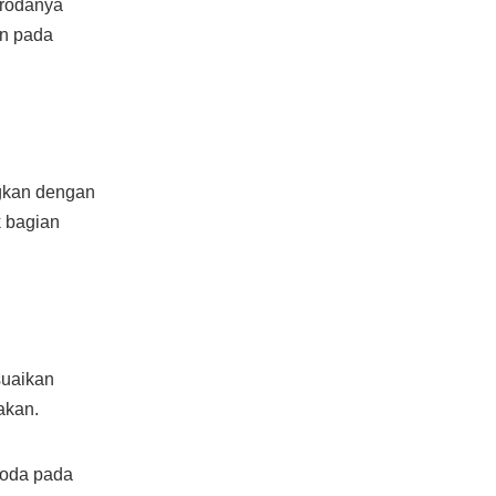
 rodanya
an pada
ngkan dengan
 bagian
suaikan
akan.
roda pada