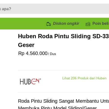
Diskon ongkir
Poin beli
Huben Roda Pintu Sliding SD-33
Geser
Rp 4.560.000
/ Dus
Lihat
206
Produk dari Huben
Roda Pintu Sliding Sangat Membantu Unt
Membuka Pintu Model Sliding/Geser