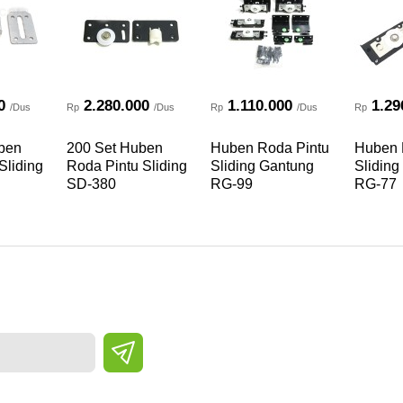
0
2.280.000
1.110.000
1.29
/Dus
Rp
/Dus
Rp
/Dus
Rp
ben
200 Set Huben
Huben Roda Pintu
Huben 
Sliding
Roda Pintu Sliding
Sliding Gantung
Sliding
SD-380
RG-99
RG-77