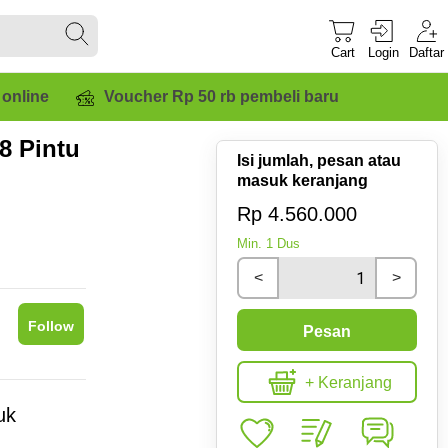
Cart
Login
Daftar
 online
Voucher Rp 50 rb pembeli baru
8 Pintu
Isi jumlah, pesan atau
masuk keranjang
Rp 4.560.000
Min.
1
Dus
<
>
Follow
Pesan
+ Keranjang
uk