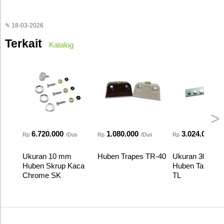
✎ 18-03-2026
Terkait
Katalog
>
6.720.000
1.080.000
3.024.000
Rp
/Dus
Rp
/Dus
Rp
/D
Ukuran 10 mm
Huben Trapes TR-40
Ukuran 30 x 1
Huben Skrup Kaca
Huben Tatakan 
Chrome SK
TL