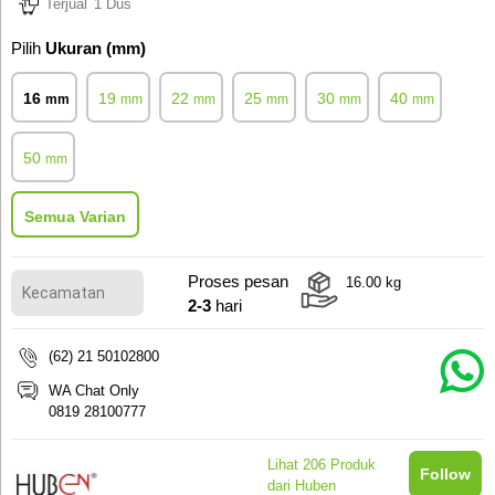
Terjual
1 Dus
Pilih
Ukuran (mm)
16
19
22
25
30
40
mm
mm
mm
mm
mm
mm
50
mm
Semua Varian
Proses pesan
16.00
kg
2-3
hari
(62) 21 50102800
WA Chat Only
0819 28100777
Lihat
206
Produk
Follow
dari Huben