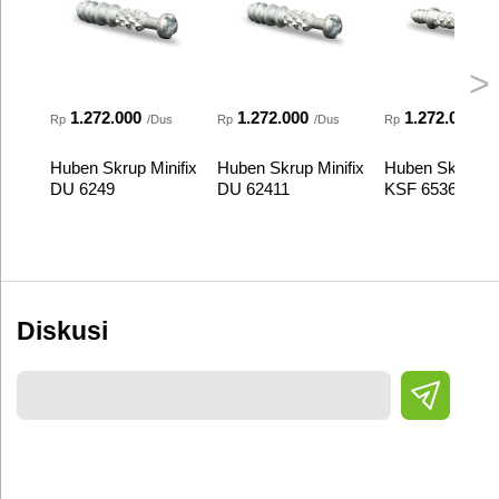
>
1.272.000
1.272.000
1.272.000
Rp
/Dus
Rp
/Dus
Rp
/D
Huben Skrup Minifix
Huben Skrup Minifix
Huben Skrup Mi
DU 6249
DU 62411
KSF 6536-11
Diskusi