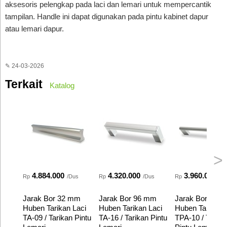
aksesoris pelengkap pada laci dan lemari untuk mempercantik
tampilan. Handle ini dapat digunakan pada pintu kabinet dapur
atau lemari dapur.
✎ 24-03-2026
Terkait
Katalog
>
4.884.000
4.320.000
3.960.000
Rp
/Dus
Rp
/Dus
Rp
/D
Jarak Bor 32 mm
Jarak Bor 96 mm
Jarak Bor 96 
Huben Tarikan Laci
Huben Tarikan Laci
Huben Tarikan 
TA-09 / Tarikan Pintu
TA-16 / Tarikan Pintu
TPA-10 / Tarika