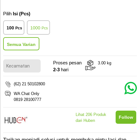
Pilih
Isi (Pcs)
100
1000
Pcs
Pcs
Semua Varian
Proses pesan
3.00
kg
2-3
hari
(62) 21 50102800
WA Chat Only
0819 28100777
Lihat
206
Produk
Follow
dari Huben
Tarikan menjadi solusi untuk membuka pintu laci dan