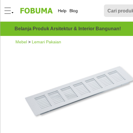
Help
Blog
Belanja Produk Arsitektur & Interior Bangunan!
Mebel
>
Lemari Pakaian