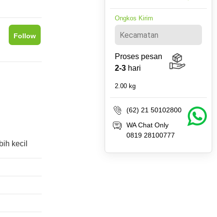
Ongkos Kirim
Follow
Proses pesan
2-3
hari
2.00
kg
(62) 21 50102800
WA Chat Only
0819 28100777
ih kecil