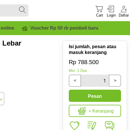
Cart
Login
Daftar
 online
Voucher Rp 50 rb pembeli baru
 Lebar
Isi jumlah, pesan atau
masuk keranjang
Rp 788.500
Min.
1
Dus
<
>
Pesan
m
+ Keranjang