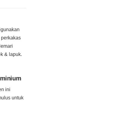
digunakan
n perkakas
lemari
k & lapuk.
uminium
n ini
mulus untuk