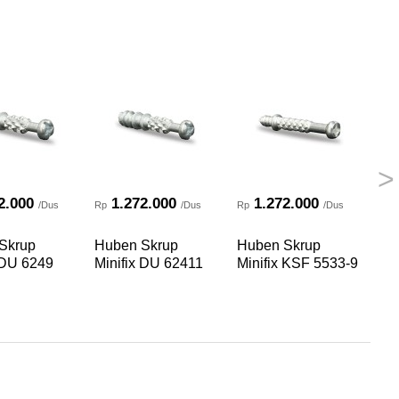
>
2.000
1.272.000
1.272.000
/Dus
Rp
/Dus
Rp
/Dus
Rp
Skrup
Huben Skrup
Huben Skrup
Hu
 DU 6249
Minifix DU 62411
Minifix KSF 5533-9
Mi
11