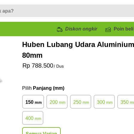
Diskon ongkir
Poin beli
Huben Lubang Udara Aluminium
80mm
Rp 788.500
/ Dus
Pilih
Panjang (mm)
150
200
250
300
350
mm
mm
mm
mm
m
400
mm
Semua Varian