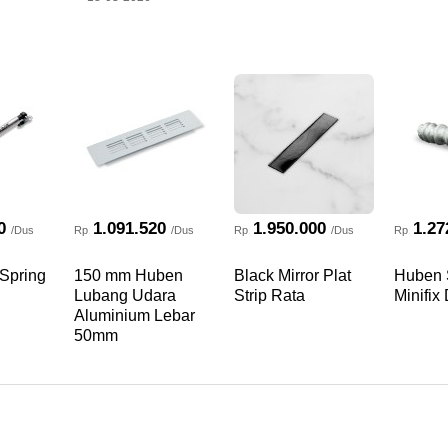
0
1.091.520
1.950.000
1.27
/Dus
Rp
/Dus
Rp
/Dus
Rp
Spring
150 mm Huben
Black Mirror Plat
Huben 
Lubang Udara
Strip Rata
Minifix
Aluminium Lebar
50mm