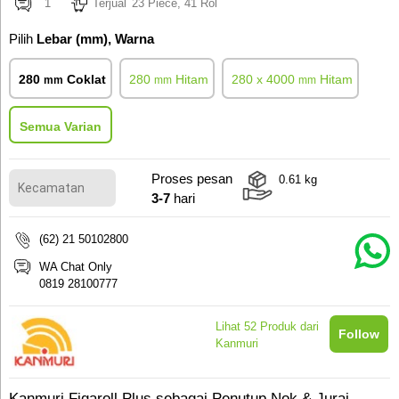
1
Terjual
23 Piece, 41 Rol
Pilih
Lebar (mm), Warna
280
Coklat
280
Hitam
280 x 4000
Hitam
mm
mm
mm
Semua Varian
Proses pesan
0.61
kg
3-7
hari
(62) 21 50102800
WA Chat Only
0819 28100777
Lihat
52
Produk dari
Follow
Kanmuri
Kanmuri Figaroll Plus sebagai Penutup Nok & Jurai