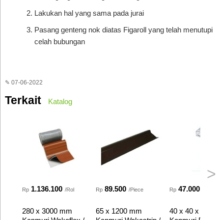
Lakukan hal yang sama pada jurai
Pasang genteng nok diatas Figaroll yang telah menutupi
celah bubungan
✎ 07-06-2022
Terkait
Katalog
>
1.136.100
89.500
47.000
Rp
/Rol
Rp
/Piece
Rp
/Piece
280 x 3000 mm
65 x 1200 mm
40 x 40 x 20 m