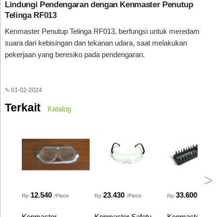
Lindungi Pendengaran dengan Kenmaster Penutup
Telinga RF013
Kenmaster Penutup Telinga RF013, berfungsi untuk meredam
suara dari kebisingan dan tekanan udara, saat melakukan
pekerjaan yang beresiko pada pendengaran.
✎ 01-02-2024
Terkait
Katalog
>
12.540
23.430
33.600
Rp
/Piece
Rp
/Piece
Rp
/Set
Kenmaster
Kenmaster Safety
Kenmaster Kun