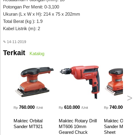
Potongan Per Menit: 0-3,100
Ukuran (L x W x H): 214 x 75 x 202mm
Total Berat (kg ): 1.9
Kabel Listrik (m): 2
✎ 14-11-2019
Terkait
Katalog
>
760.000
610.000
740.000
Rp
/Unit
Rp
/Unit
Rp
/Unit
Maktec Orbital
Maktec Rotary Drill
Maktec Orbital
Sander MT921
MT606 10mm
Sander MT920 
Geared Chuck
Sheet