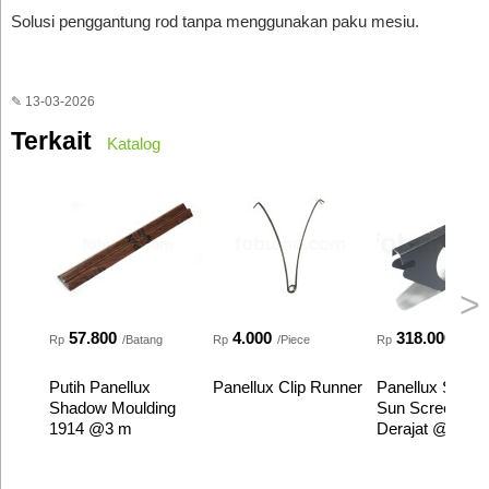
Solusi penggantung rod tanpa menggunakan paku mesiu.
✎ 13-03-2026
Terkait
Katalog
>
57.800
4.000
318.000
Rp
/Batang
Rp
/Piece
Rp
/Bata
Putih Panellux
Panellux Clip Runner
Panellux String
Shadow Moulding
Sun Screen SL-
1914 @3 m
Derajat @3 Met