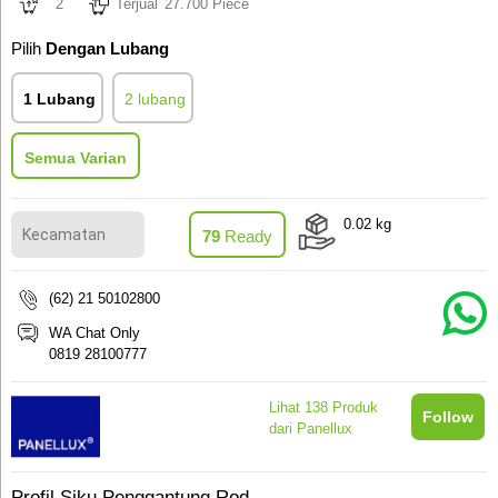
2
Terjual
27.700 Piece
Pilih
Dengan Lubang
1 Lubang
2 lubang
Semua Varian
0.02
kg
79
Ready
(62) 21 50102800
WA Chat Only
0819 28100777
Lihat
138
Produk
Follow
dari Panellux
Profil Siku Penggantung Rod