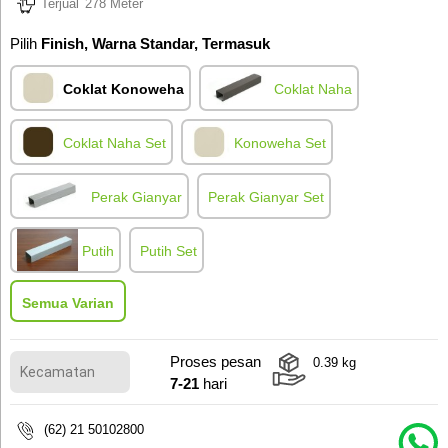
Terjual
278 Meter
Pilih
Finish, Warna Standar, Termasuk
Coklat Konoweha
Coklat Naha
Coklat Naha
Set
Konoweha
Set
Perak Gianyar
Perak Gianyar
Set
Putih
Putih
Set
Semua Varian
Proses pesan
0.39
kg
7-21
hari
(62) 21 50102800