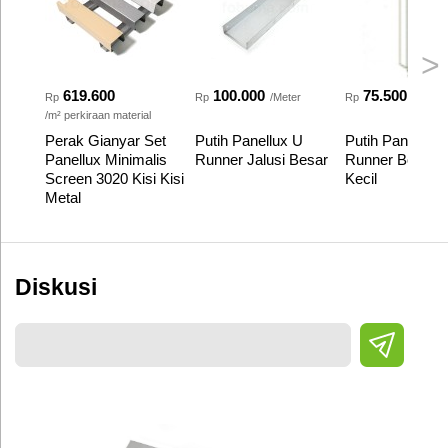
>
619.600
100.000
75.500
Rp
Rp
/Meter
Rp
/Meter
/m² perkiraan material
Perak Gianyar Set
Putih Panellux U
Putih Panellux 
Panellux Minimalis
Runner Jalusi Besar
Runner Box Jal
Screen 3020 Kisi Kisi
Kecil
Metal
Diskusi