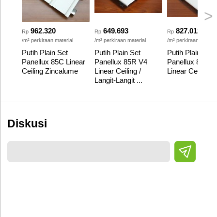
>
962.320
649.693
827.012
Rp
Rp
Rp
/m² perkiraan material
/m² perkiraan material
/m² perkiraan materia
Putih Plain Set
Putih Plain Set
Putih Plain Set
Panellux 85C Linear
Panellux 85R V4
Panellux 85R V
Ceiling Zincalume
Linear Ceiling /
Linear Ceiling
Langit-Langit ...
Diskusi