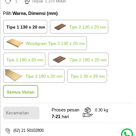
1
Terjual
1.375 Meter
Pilih
Warna, Dimensi (mm)
Tipe 1
130 x 20
Tipe 2
130 x 20
mm
mm
Woodgrain Tipe 3
130 x 20
mm
Tipe 1
180 x 20
Tipe 2
180 x 20
mm
mm
Tipe 3
180 x 20
Tipe 1
30 x 39
mm
mm
Semua Varian
Tipe 2
30 x 39
mm
Woodgrain Tipe 3
30 x 39
Tipe 1
30 x 64
Proses pesan
mm
mm
0.30
kg
7-21
hari
Woodgrain Tipe 3
30 x 64
mm
(62) 21 50102800