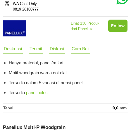
WA Chat Only
Woodgrain Tipe 2
30 x 64
mm
0819 28100777
Woodgrain Tipe 1
80 x 20
mm
Lihat
138
Produk
Follow
dari Panellux
Woodgrain Tipe 3
80 x 20
mm
Deskripsi
Terkait
Diskusi
Cara Beli
Woodgrain
80 x 20
mm
Hanya material, panel /m lari
Motif woodgrain warna cokelat
Tersedia dalam 5 variasi dimensi panel
Tersedia
panel polos
Tebal
0,6
mm
Panellux Multi-P Woodgrain