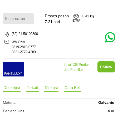
Proses pesan
0.41
kg
7-21
hari
(62) 21 50102800
WA Only
0819-2810-0777
0821-2779-4283
Lihat
138
Produk
Follow
dari Panellux
Deskripsi
Terkait
Diskusi
Cara Beli
Material
Galvanis
Panjang Unit
4
m