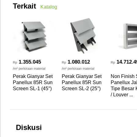
Terkait
Katalog
1.355.045
1.080.012
14.712.4
Rp
Rp
Rp
/m² perkiraan material
/m² perkiraan material
Perak Gianyar Set
Perak Gianyar Set
Non Finish 
Panellux 85R Sun
Panellux 85R Sun
Panellux Ja
Screen SL-1 (45°)
Screen SL-2 (25°)
Tipe Besar K
/ Louver ...
Diskusi