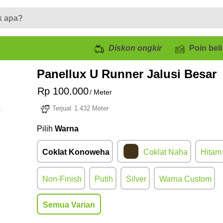
Diskon ongkir
Poin beli
Panellux U Runner Jalusi Besar
Rp 100.000
/ Meter
Terjual
1.432 Meter
Pilih
Warna
Coklat Konoweha
Coklat Naha
Hitam 
Non-Finish
Putih
Silver
Warna Custom
Semua Varian