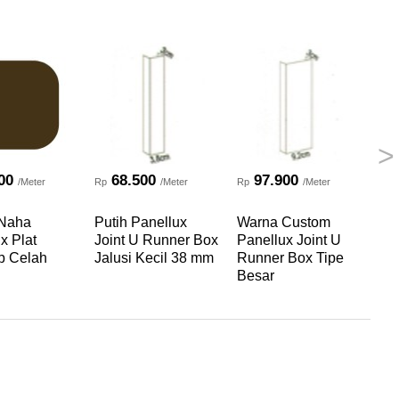
>
00
68.500
97.900
/Meter
Rp
/Meter
Rp
/Meter
Rp
 Naha
Putih Panellux
Warna Custom
Pu
x Plat
Joint U Runner Box
Panellux Joint U
Ru
p Celah
Jalusi Kecil 38 mm
Runner Box Tipe
Kec
Besar