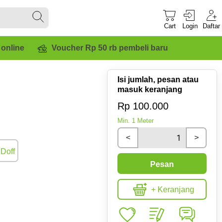
Cart
Login
Daftar
 online
Voucher Rp 50 rb pembeli baru
Isi jumlah, pesan atau
masuk keranjang
Rp 100.000
Min.
1
Meter
<
>
Doff
Pesan
+ Keranjang