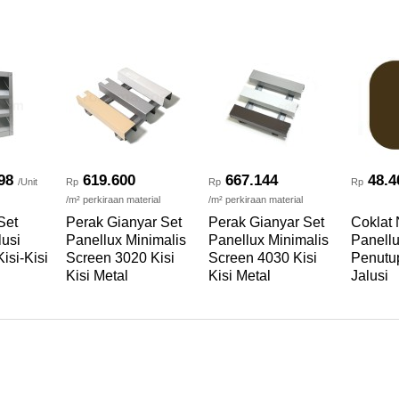
98
619.600
667.144
48.4
/Unit
Rp
Rp
Rp
/m² perkiraan material
/m² perkiraan material
Set
Perak Gianyar Set
Perak Gianyar Set
Coklat
lusi
Panellux Minimalis
Panellux Minimalis
Panellu
isi-Kisi
Screen 3020 Kisi
Screen 4030 Kisi
Penutu
Kisi Metal
Kisi Metal
Jalusi