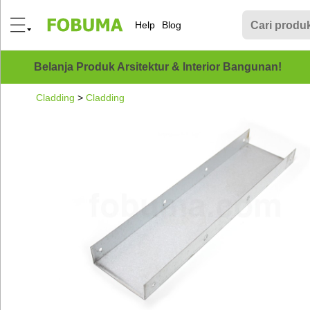
Help
Blog
Belanja Produk Arsitektur & Interior Bangunan!
Cladding
>
Cladding