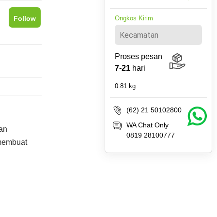
Follow
Ongkos Kirim
Proses pesan
7-21
hari
0.81
kg
(62) 21 50102800
WA Chat Only
dan
0819 28100777
membuat