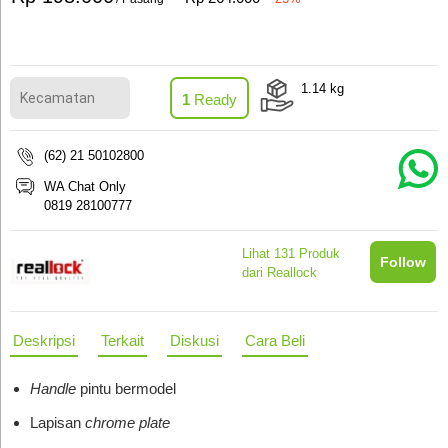
1.14
kg
1
Ready
(62) 21 50102800
WA Chat Only
0819 28100777
Lihat
131
Produk
Follow
dari Reallock
Deskripsi
Terkait
Diskusi
Cara Beli
Handle
pintu bermodel
Lapisan
chrome plate