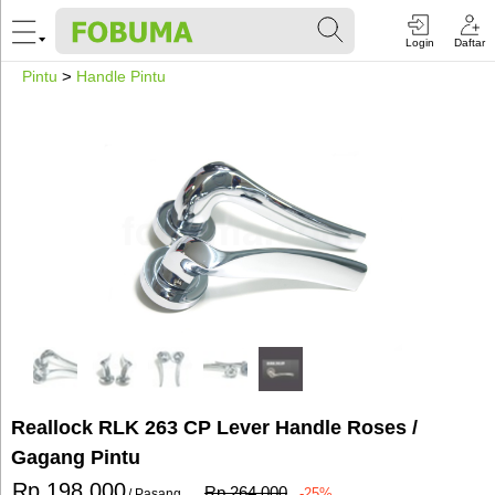
Login
Daftar
Pintu
>
Handle Pintu
Reallock RLK 263 CP Lever Handle Roses /
Gagang Pintu
Rp 198.000
Rp 264.000
-25%
/ Pasang