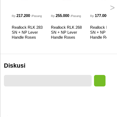
>
217.200
255.000
177.000
Rp
/Pasang
Rp
/Pasang
Rp
/Pas
Reallock RLK 283
Reallock RLK 268
Reallock RLK 
SN + NP Lever
SN + NP Lever
SN + NP Lever
Handle Roses
Handle Roses
Handle Roses
Diskusi