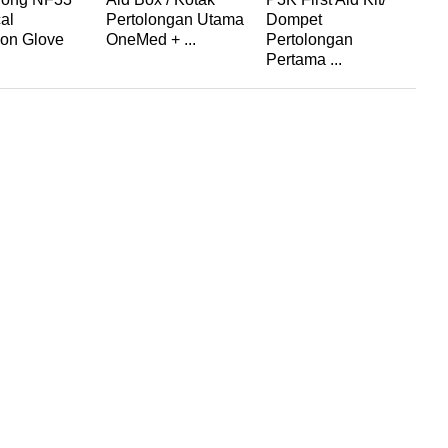
al
Pertolongan Utama
Dompet
Tas
ion Glove
OneMed + ...
Pertolongan
Per
Pertama ...