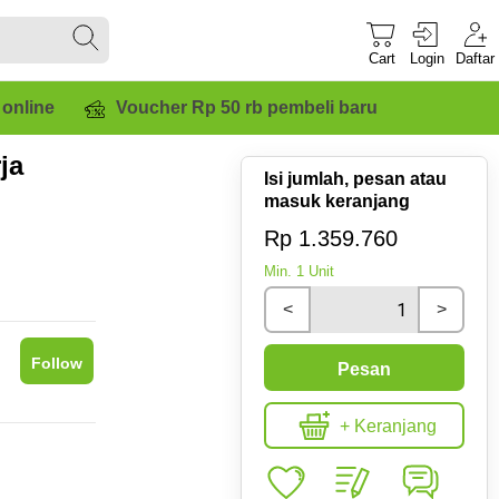
Cart
Login
Daftar
 online
Voucher Rp 50 rb pembeli baru
ja
Isi jumlah, pesan atau
masuk keranjang
Rp 1.359.760
Min.
1
Unit
<
>
Follow
Pesan
+ Keranjang