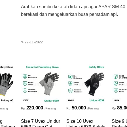
Arahkan sumbu ke arah lidah api agar APAR SM-4
berekasi dan mengeluarkan busa pemadam api.
✎ 29-11-2022
220.000
50.000
85.0
asang
Rp
/Pasang
Rp
/Pasang
Rp
ng
Size 7 Uvex Unidur
Size 10 Uvex
Size 9
 Potong
6659 Foam Cut
Unipur 6639 Safety
Profas