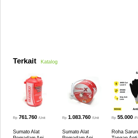
Terkait
Katalog
761.760
1.083.760
55.000
Rp
/Unit
Rp
/Unit
Rp
/P
Sumato Alat
Sumato Alat
Roha Saru
Pemadam Api
Pemadam Api
Tangan Anti