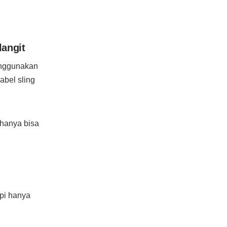
langit
enggunakan
abel sling
whanya bisa
pi hanya