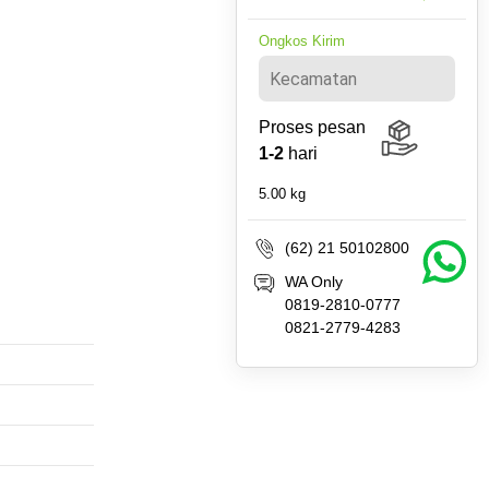
Ongkos Kirim
Proses pesan
1-2
hari
5.00
kg
(62) 21 50102800
WA Only
0819-2810-0777
0821-2779-4283