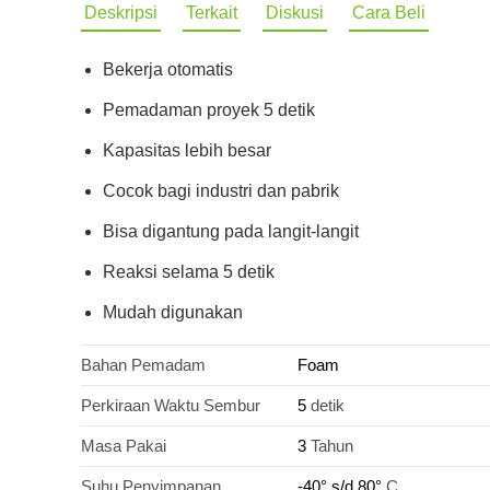
Deskripsi
Terkait
Diskusi
Cara Beli
Bekerja otomatis
Pemadaman proyek 5 detik
Kapasitas lebih besar
Cocok bagi industri dan pabrik
Bisa digantung pada langit-langit
Reaksi selama 5 detik
Mudah digunakan
Bahan Pemadam
Foam
Perkiraan Waktu Sembur
5
detik
Masa Pakai
3
Tahun
Suhu Penyimpanan
-40° s/d 80°
C