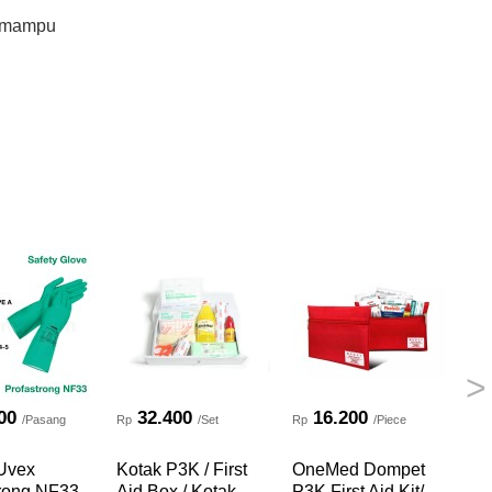
0 mampu
>
00
32.400
16.200
/Pasang
Rp
/Set
Rp
/Piece
Rp
 Uvex
Kotak P3K / First
OneMed Dompet
Fir
trong NF33
Aid Box / Kotak
P3K First Aid Kit/
Tas