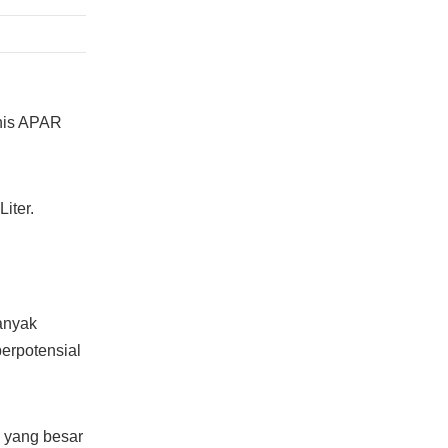
nis APAR
iter.
anyak
erpotensial
 yang besar