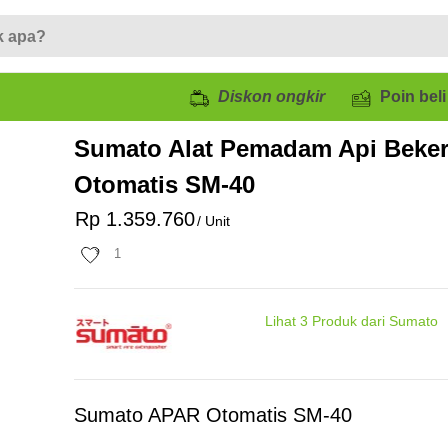
Diskon ongkir
Poin beli
Sumato Alat Pemadam Api Beker
Otomatis SM-40
Rp 1.359.760
/ Unit
1
Lihat
3
Produk dari Sumato
Sumato APAR Otomatis SM-40