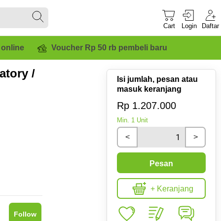
Cart
Login
Daftar
 online
Voucher Rp 50 rb pembeli baru
tory /
Isi jumlah, pesan atau
masuk keranjang
Rp 1.207.000
Min.
1
Unit
<
>
Pesan
+ Keranjang
Follow