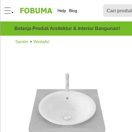
Help
Blog
Belanja Produk Arsitektur & Interior Bangunan!
Saniter
>
Wastafel