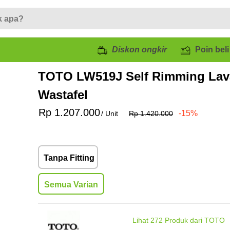
Diskon ongkir
Poin beli
TOTO LW519J Self Rimming Lava
Wastafel
Rp 1.207.000
-15%
/ Unit
Rp 1.420.000
Tanpa Fitting
Semua Varian
Lihat
272
Produk dari TOTO