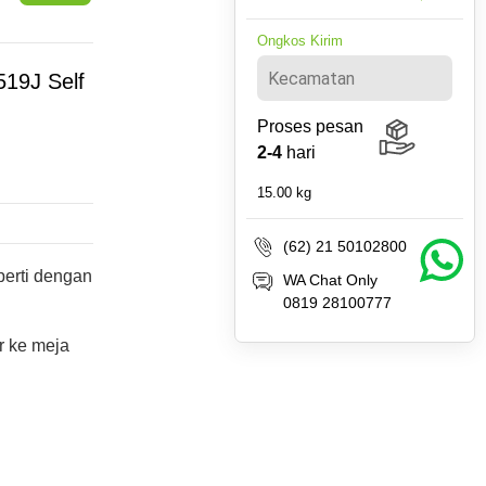
Ongkos Kirim
19J Self
Proses pesan
2-4
hari
15.00
kg
(62) 21 50102800
perti dengan
WA Chat Only
0819 28100777
r ke meja