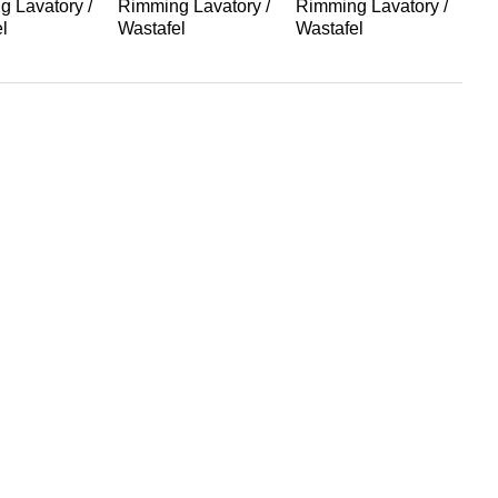
 Lavatory /
Rimming Lavatory /
Rimming Lavatory /
Ri
l
Wastafel
Wastafel
Wa