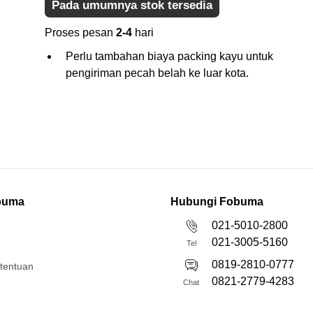
Pada umumnya stok tersedia
Proses pesan
2-4
hari
Perlu tambahan biaya packing kayu untuk
pengiriman pecah belah ke luar kota.
buma
Hubungi Fobuma
021-5010-2800
021-3005-5160
Tel
0819-2810-0777
etentuan
0821-2779-4283
Chat
Sen-Jum 9:00-17:00 WIB