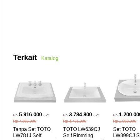
Terkait
Katalog
5.916.000
3.784.800
1.200.00
Rp
/Set
Rp
/Set
Rp
Rp 7.395.000
Rp 4.731.000
Rp 1.500.000
Tanpa Set TOTO
TOTO LW639CJ
Set TOTO
LW781J Self
Self Rimming
LW899CJ Se