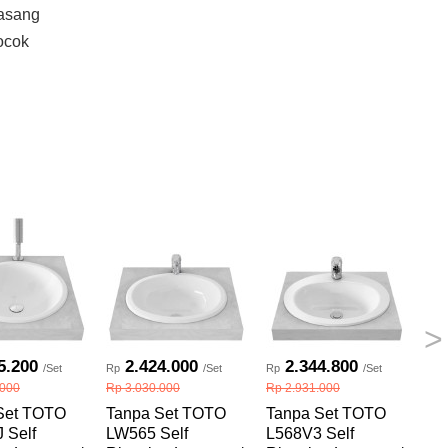
pasang
ocok
>
5.200
2.424.000
2.344.800
/Set
Rp
/Set
Rp
/Set
Rp
.000
Rp 3.030.000
Rp 2.931.000
Rp 
Set TOTO
Tanpa Set TOTO
Tanpa Set TOTO
Ta
 Self
LW565 Self
L568V3 Self
LW