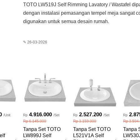
TOTO LW519J Self Rimming Lavatory / Wastafel di
dengan instalasi pemasangan tempel meja sangat c
digunakan untuk semua desain rumah.
✎ 26-03-2026
0
4.916.000
2.527.200
2.87
/Unit
Rp
/Set
Rp
/Set
Rp
Rp 6.145.000
Rp 3.159.000
Rp 3.594
Tanpa Set TOTO
Tanpa Set TOTO
Tanpa 
lf
LW899J Self
L521V1A Self
LW530J