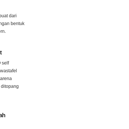
uat dari
engan bentuk
rn.
t
self
 wastafel
karena
 ditopang
ah