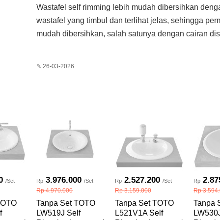
Wastafel self rimming lebih mudah dibersihkan denga
wastafel yang timbul dan terlihat jelas, sehingga p
mudah dibersihkan, salah satunya dengan cairan dis
✎ 26-03-2026
0
3.976.000
2.527.200
2.87
/Set
Rp
/Set
Rp
/Set
Rp
Rp 4.970.000
Rp 3.159.000
Rp 3.594
TOTO
Tanpa Set TOTO
Tanpa Set TOTO
Tanpa 
f
LW519J Self
L521V1A Self
LW530J