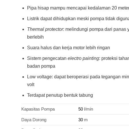
Pipa hisap mampu mencapai kedalaman 20 mete
Listrik dapat dihidupkan meski pompa tidak digu
Thermal protector
: melindungi pompa dari panas 
berlebih
Suara halus dan kerja motor lebih ringan
Sistem pengecatan
electro painting
: proteksi taha
badan pompa
Low voltage: dapat beroperasi pada tegangan m
volt
Terdapat penutup bentuk tabung
Kapasitas Pompa
50
l/min
Daya Dorong
30
m