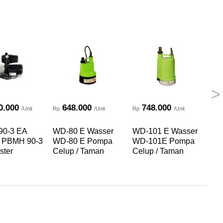
>
0.000
648.000
748.000
/Unit
Rp
/Unit
Rp
/Unit
Rp
0-3 EA
WD-80 E Wasser
WD-101 E Wasser
WD
 PBMH 90-3
WD-80 E Pompa
WD-101E Pompa
Wa
ster
Celup / Taman
Celup / Taman
Po
Ta