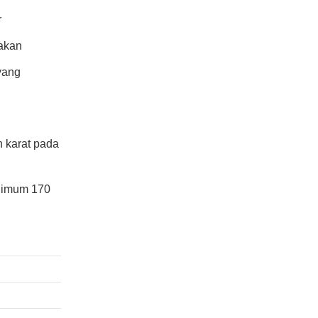
r
nakan
yang
n karat pada
inimum 170