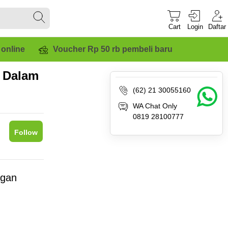
Cart
Login
Daftar
 online
Voucher Rp 50 rb pembeli baru
 Dalam
(62) 21 30055160
WA Chat Only
0819 28100777
Follow
gan