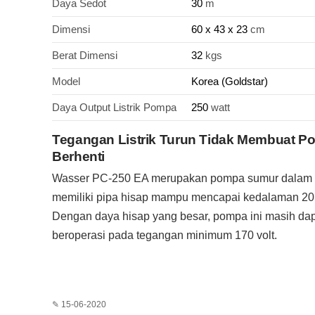
Daya Sedot
30
m
Dimensi
60 x 43 x 23
cm
Berat Dimensi
32
kgs
Model
Korea (Goldstar)
Daya Output Listrik Pompa
250
watt
Tegangan Listrik Turun Tidak Membuat P
Berhenti
Wasser PC-250 EA merupakan pompa sumur dalam
memiliki pipa hisap mampu mencapai kedalaman 20 
Dengan daya hisap yang besar, pompa ini masih da
beroperasi pada tegangan minimum 170 volt.
✎ 15-06-2020