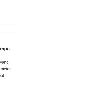
ompa
 yang
meter.
pat