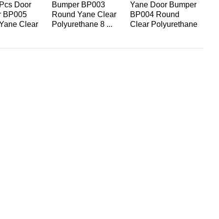
Pcs Door
Bumper BP003
Yane Door Bumper
Bu
r BP005
Round Yane Clear
BP004 Round
Ro
Yane Clear
Polyurethane 8 ...
Clear Polyurethane
Po