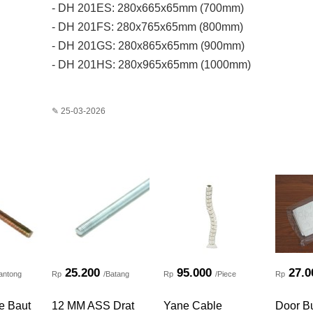
- DH 201ES: 280x665x65mm (700mm)
- DH 201FS: 280x765x65mm (800mm)
- DH 201GS: 280x865x65mm (900mm)
- DH 201HS: 280x965x65mm (1000mm)
✎ 25-03-2026
25.200
95.000
27.0
antong
Rp
/Batang
Rp
/Piece
Rp
e Baut
12 MM ASS Drat
Yane Cable
Door B