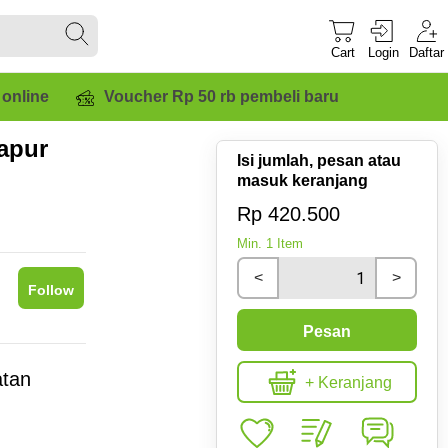
Cart
Login
Daftar
 online
Voucher Rp 50 rb pembeli baru
apur
Isi jumlah, pesan atau
masuk keranjang
Rp 420.500
Min.
1
Item
<
>
Follow
Pesan
atan
+ Keranjang