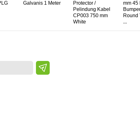
 PLG
Galvanis 1 Meter
Protector /
mm 45 
Pelindung Kabel
Bumpe
CP003 750 mm
Round 
White
...