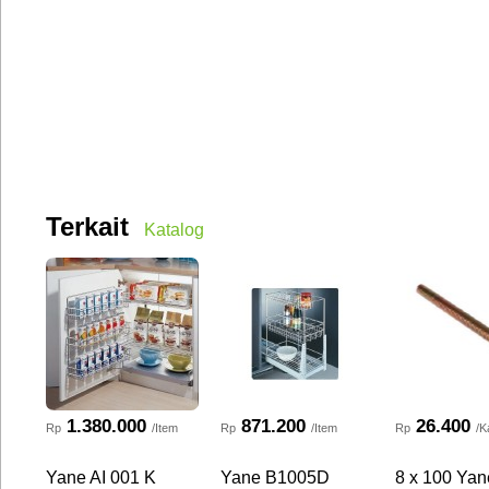
Terkait
Katalog
1.380.000
871.200
26.400
Rp
/Item
Rp
/Item
Rp
/K
Yane AI 001 K
Yane B1005D
8 x 100 Yan