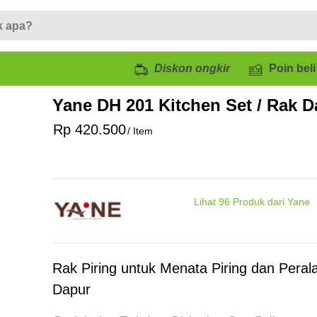
Diskon ongkir
Poin beli
Yane DH 201 Kitchen Set / Rak D
Rp 420.500
/ Item
Lihat
96
Produk dari Yane
Rak Piring untuk Menata Piring dan Peral
Dapur