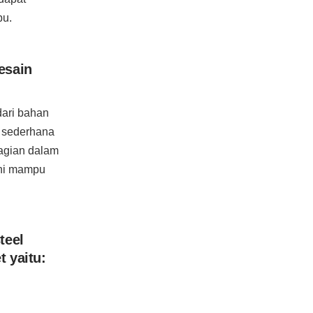
bu.
esain
dari bahan
g sederhana
agian dalam
 ini mampu
teel
 yaitu: