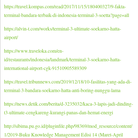
https://travel.kompas.com/read/2017/11/15/180400327/9-fakta-
terminal-bandara-terbaik-di-indonesia-terminal-3-soetta?page=all
https://alvin-t.com/works/terminal-3-ultimate-soekarno-hatta-
airport/
https://www.traveloka.com/en-
id/restaurants/indonesia/landmark/terminal-3-soekarno-hatta-
international-airport-cgk-91510905589309
https://travel.tribunnews.com/2019/12/18/10-fasilitas-yang-ada-di-
terminal-3-bandara-soekarno-hatta-anti-boring-nunggu-lama
https://news.detik.com/berita/d-3235032/kaca-3-lapis-jadi-dinding-
t3-ultimate-cengkareng-kurangi-panas-dan-hemat-energi
http://sibima.pu.go.id/pluginfile.php/98369/mod_resource/content/
1/2019-Buku Knowledge Management Edisi 14 (Maret-April