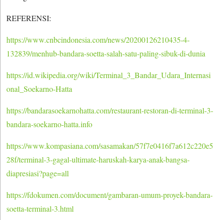
REFERENSI:
https://www.cnbcindonesia.com/news/20200126210435-4-
132839/menhub-bandara-soetta-salah-satu-paling-sibuk-di-dunia
https://id.wikipedia.org/wiki/Terminal_3_Bandar_Udara_Internasi
onal_Soekarno-Hatta
https://bandarasoekarnohatta.com/restaurant-restoran-di-terminal-3-
bandara-soekarno-hatta.info
https://www.kompasiana.com/sasamakan/57f7e0416f7a612c220e5
28f/terminal-3-gagal-ultimate-haruskah-karya-anak-bangsa-
diapresiasi?page=all
https://fdokumen.com/document/gambaran-umum-proyek-bandara-
soetta-terminal-3.html