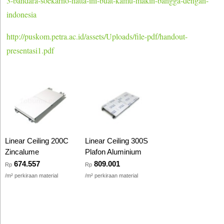
3-bandara-soekarno-hatta-ini-buat-kamu-makin-bangga-dengan-
indonesia
http://puskom.petra.ac.id/assets/Uploads/file-pdf/handout-
presentasi1.pdf
Linear Ceiling 200C
Linear Ceiling 300S
Zincalume
Plafon Aluminium
674.557
809.001
Rp
Rp
/m² perkiraan material
/m² perkiraan material