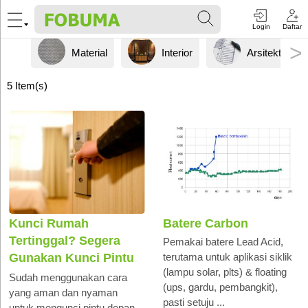
Login
Daftar
>
Material
Interior
Arsitektur
5
Item(s)
Kunci Rumah
Batere Carbon
Tertinggal? Segera
Pemakai batere Lead Acid,
terutama untuk aplikasi siklik
Gunakan Kunci Pintu
(lampu solar, plts) & floating
Digital
Sudah menggunakan cara
(ups, gardu, pembangkit),
yang aman dan nyaman
pasti setuju ...
untuk mengunci pintu depan