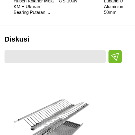
Huben Kolaher Meja
GS-100N
Lubang Udara
KM + Ukuran
Aluminium Leba
Bearing Putaran ...
50mm
Diskusi