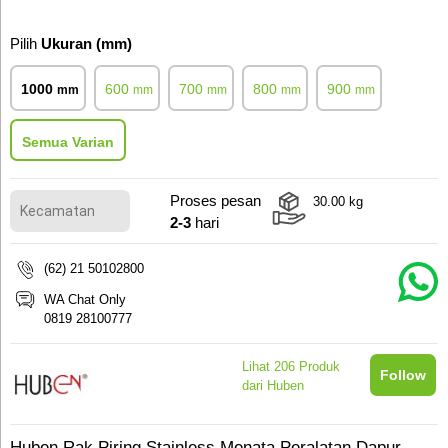
Pilih
Ukuran (mm)
1000
600
700
800
900
mm
mm
mm
mm
mm
Semua Varian
Proses pesan
30.00
kg
2-3
hari
(62) 21 50102800
WA Chat Only
0819 28100777
Lihat
206
Produk
Follow
dari Huben
Huben Rak Piring Stainless Menata Peralatan Dapur