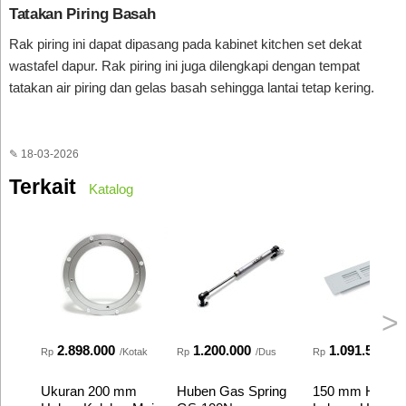
Tatakan Piring Basah
Rak piring ini dapat dipasang pada kabinet kitchen set dekat
wastafel dapur. Rak piring ini juga dilengkapi dengan tempat
tatakan air piring dan gelas basah sehingga lantai tetap kering.
✎ 18-03-2026
Terkait
Katalog
>
2.898.000
1.200.000
1.091.520
Rp
/Kotak
Rp
/Dus
Rp
/D
Ukuran 200 mm
Huben Gas Spring
150 mm Huben