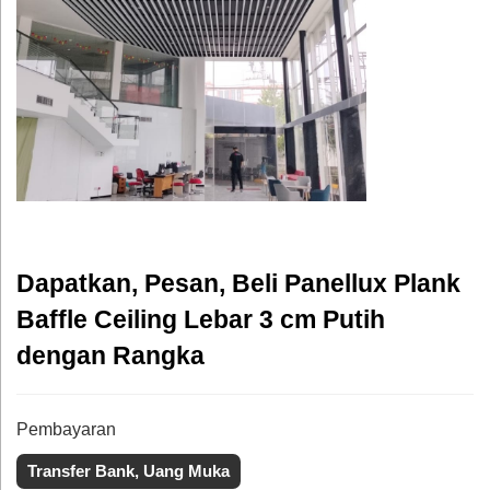
Dapatkan, Pesan, Beli Panellux Plank
Baffle Ceiling Lebar 3 cm Putih
dengan Rangka
Pembayaran
Transfer Bank, Uang Muka