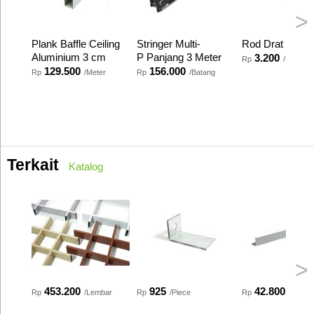
>
Plank Baffle Ceiling
Stringer Multi-
Rod Drat M4
Aluminium 3 cm
P Panjang 3 Meter
3.200
Rp
/Batang
129.500
156.000
Rp
/Meter
Rp
/Batang
Terkait
Katalog
>
453.200
925
42.800
Rp
/Lembar
Rp
/Piece
Rp
/Batan