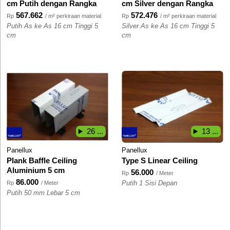
cm Putih dengan Rangka
cm Silver dengan Rangka
567.662
572.476
Rp
/ m² perkiraan material
Rp
/ m² perkiraan material
Putih As ke As 16 cm Tinggi 5
Silver As ke As 16 cm Tinggi 5
cm
cm
26 ...
13 ...
Panellux
Panellux
Plank Baffle Ceiling
Type S Linear Ceiling
Aluminium 5 cm
56.000
Rp
/ Meter
86.000
Rp
/ Meter
Putih 1 Sisi Depan
Putih 50 mm Lebar 5 cm