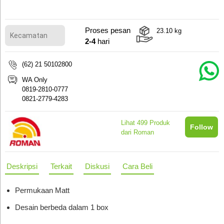
Proses pesan
23.10
kg
2-4
hari
(62) 21 50102800
WA Only
0819-2810-0777
0821-2779-4283
Lihat
499
Produk
Follow
dari Roman
Deskripsi
Terkait
Diskusi
Cara Beli
Permukaan Matt
Desain berbeda dalam 1 box