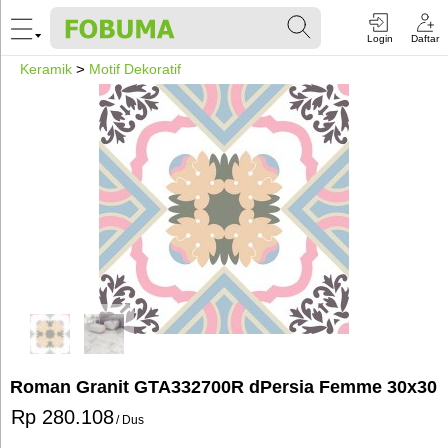
Login
Daftar
Keramik
>
Motif Dekoratif
Roman Granit GTA332700R dPersia Femme 30x30
Rp 280.108
/ Dus