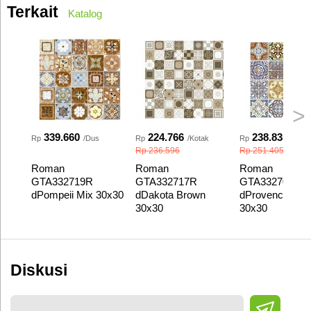
Terkait
Katalog
>
339.660
224.766
238.835
Rp
/Dus
Rp
/Kotak
Rp
/Kota
Rp 236.596
Rp 251.405
Roman
Roman
Roman
GTA332719R
GTA332717R
GTA332709R
dPompeii Mix 30x30
dDakota Brown
dProvence Mis
30x30
30x30
Diskusi