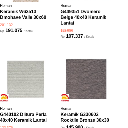
Roman
Roman
Keramik W63513
G449351 Dvomero
Dmohave Valle 30x60
Beige 40x40 Keramik
Lantai
201.132
191.075
112.986
Rp
/ Kotak
107.337
Rp
/ Kotak
Roman
Roman
G440102 Dlitura Perla
Keramik G330602
40x40 Keramik Lantai
Rocktile Bronze 30x30
145.900
123.376
Rp
/ Kotak