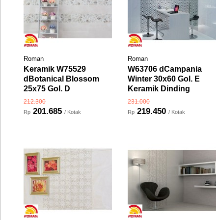
Roman
Roman
Keramik W75529
W63706 dCampania
dBotanical Blossom
Winter 30x60 Gol. E
25x75 Gol. D
Keramik Dinding
212.300
231.000
201.685
219.450
Rp
/ Kotak
Rp
/ Kotak