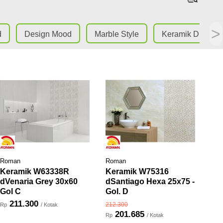
>
d
Design Mood
Marble Style
Keramik Dinding
Roman
Roman
Keramik W63338R
Keramik W75316
dVenaria Grey 30x60
dSantiago Hexa 25x75 -
Gol C
Gol. D
211.300
212.300
Rp
/ Kotak
201.685
Rp
/ Kotak