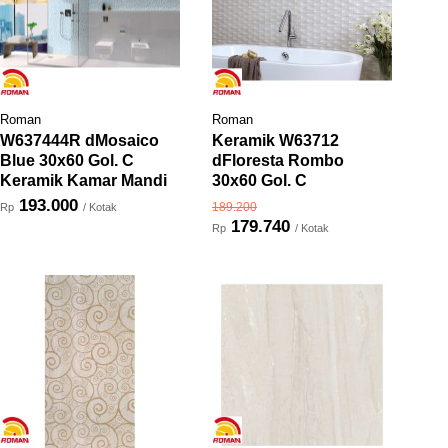
Roman
Roman
W637444R dMosaico
Keramik W63712
Blue 30x60 Gol. C
dFloresta Rombo
Keramik Kamar Mandi
30x60 Gol. C
193.000
189.200
Rp
/ Kotak
179.740
Rp
/ Kotak