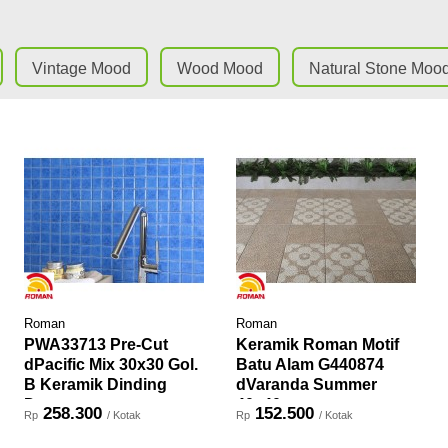
Vintage Mood
Wood Mood
Natural Stone Moo
Roman
Roman
PWA33713 Pre-Cut
Keramik Roman Motif
dPacific Mix 30x30 Gol.
Batu Alam G440874
B Keramik Dinding
dVaranda Summer
Dapur
40x40 ...
258.300
152.500
Rp
/ Kotak
Rp
/ Kotak