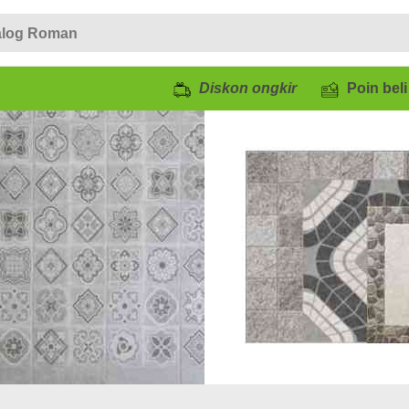
Diskon ongkir
Poin beli