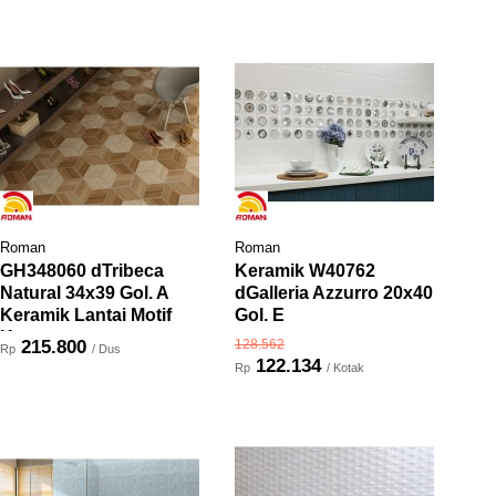
Roman
Roman
GH348060 dTribeca
Keramik W40762
Natural 34x39 Gol. A
dGalleria Azzurro 20x40
Keramik Lantai Motif
Gol. E
Kayu
215.800
128.562
Rp
/ Dus
122.134
Rp
/ Kotak