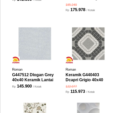
185.240
175.978
Rp
/ Kotak
Roman
Roman
G447512 Dlogan Grey
Keramik G440403
40x40 Keramik Lantai
Dcapri Grigio 40x40
145.900
122.077
Rp
/ Kotak
115.973
Rp
/ Kotak