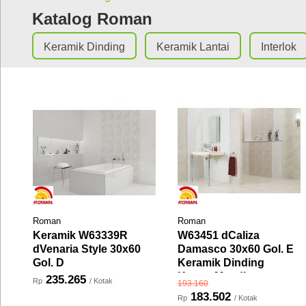
Katalog Roman
Keramik Dinding
Keramik Lantai
Interlok
Roman
Roman
Keramik W63339R
W63451 dCaliza
dVenaria Style 30x60
Damasco 30x60 Gol. E
Gol. D
Keramik Dinding
Kamar Mandi
235.265
Rp
/ Kotak
193.160
183.502
Rp
/ Kotak