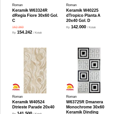
Roman
Roman
Keramik W63324R
Keramik W40225
dRegia Fiore 30x60 Gol.
dTropico Planta A
C
20x40 Gol. D
142.000
162.360
Rp
/ Kotak
154.242
Rp
/ Kotak
Roman
Roman
Keramik W40524
W63725R Dmanera
Dtrieste Parade 20x40
Monochrome 30x60
Keramik Dinding
141.500
Rp
/ Kotak