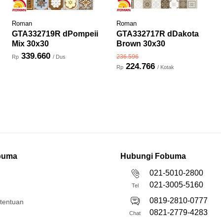
Roman
Roman
GTA332719R dPompeii
GTA332717R dDakota
Mix 30x30
Brown 30x30
339.660
236.596
Rp
/ Dus
224.766
Rp
/ Kotak
buma
Hubungi Fobuma
021-5010-2800
021-3005-5160
Tel
0819-2810-0777
etentuan
0821-2779-4283
Chat