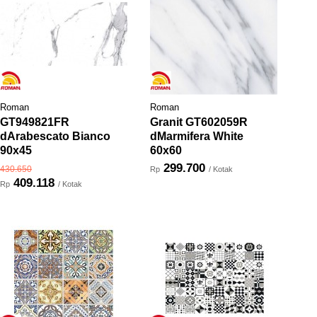
Roman
Roman
GT949821FR
Granit GT602059R
dArabescato Bianco
dMarmifera White
90x45
60x60
299.700
430.650
Rp
/ Kotak
409.118
Rp
/ Kotak