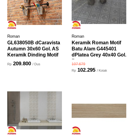
Roman
Roman
GL638050B dCaravista
Keramik Roman Motif
Autumn 30x60 Gol. AS
Batu Alam G445401
Keramik Dinding Motif
dPlatea Grey 40x40 Gol.
...
B
209.800
107.679
Rp
/ Dus
102.295
Rp
/ Kotak