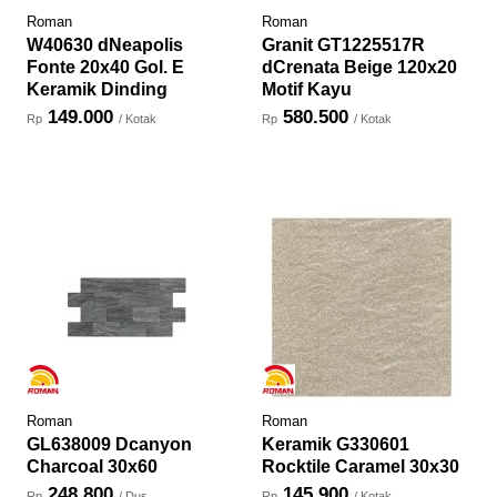
Roman
Roman
W40630 dNeapolis
Granit GT1225517R
Fonte 20x40 Gol. E
dCrenata Beige 120x20
Keramik Dinding
Motif Kayu
149.000
580.500
Rp
/ Kotak
Rp
/ Kotak
Roman
Roman
GL638009 Dcanyon
Keramik G330601
Charcoal 30x60
Rocktile Caramel 30x30
248.800
145.900
Rp
/ Dus
Rp
/ Kotak