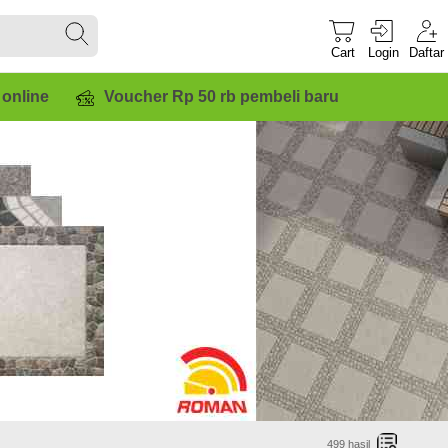
Cart
Login
Daftar
 online
Voucher Rp 50 rb pembeli baru
499
hasil