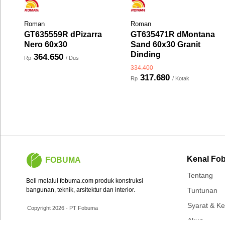
Roman
Roman
GT635559R dPizarra
GT635471R dMontana
Nero 60x30
Sand 60x30 Granit
Dinding
364.650
Rp
/ Dus
334.400
317.680
Rp
/ Kotak
Kenal Fo
FOBUMA
Tentang
Beli melalui fobuma.com produk konstruksi
bangunan, teknik, arsitektur dan interior.
Tuntunan
Syarat & K
Copyright 2026 - PT Fobuma
Akun