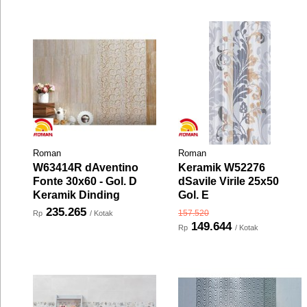
Roman
Roman
W63414R dAventino
Keramik W52276
Fonte 30x60 - Gol. D
dSavile Virile 25x50
Keramik Dinding
Gol. E
235.265
157.520
Rp
/ Kotak
149.644
Rp
/ Kotak