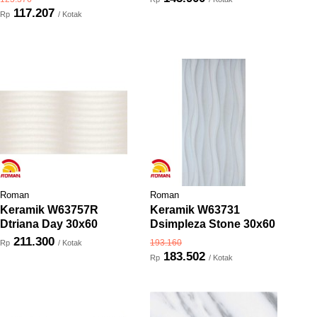
117.207
Rp
/ Kotak
Roman
Roman
Keramik W63757R
Keramik W63731
Dtriana Day 30x60
Dsimpleza Stone 30x60
211.300
193.160
Rp
/ Kotak
183.502
Rp
/ Kotak