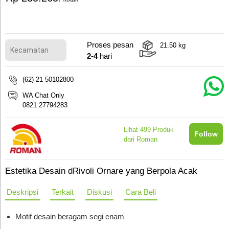
Proses pesan
21.50
kg
2-4
hari
(62) 21 50102800
WA Chat Only
0821 27794283
Lihat
499
Produk
Follow
dari Roman
Estetika Desain dRivoli Ornare yang Berpola Acak
Deskripsi
Terkait
Diskusi
Cara Beli
Motif desain beragam segi enam