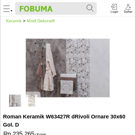
Login
Daftar
Keramik
>
Motif Dekoratif
Roman Keramik W63427R dRivoli Ornare 30x60
Gol. D
Rp 235.265
/ Kotak