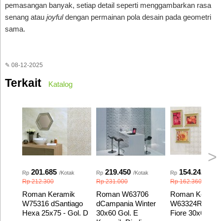
pemasangan banyak, setiap detail seperti menggambarkan rasa
senang atau
joyful
dengan permainan pola desain pada geometri
sama.
✎ 08-12-2025
Terkait
Katalog
>
201.685
219.450
154.242
Rp
/Kotak
Rp
/Kotak
Rp
/Kota
Rp 212.300
Rp 231.000
Rp 162.360
Roman Keramik
Roman W63706
Roman Kerami
W75316 dSantiago
dCampania Winter
W63324R dReg
Hexa 25x75 - Gol. D
30x60 Gol. E
Fiore 30x60 Gol