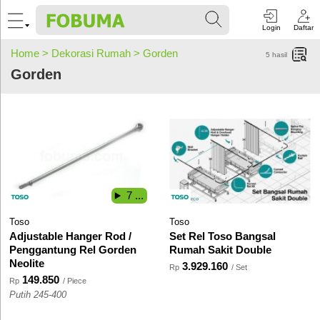
Login
Daftar
Home >
Dekorasi Rumah >
Gorden
5
hasil
Gorden
7 ...
Toso
Toso
Adjustable Hanger Rod /
Set Rel Toso Bangsal
Penggantung Rel Gorden
Rumah Sakit Double
Neolite
3.929.160
Rp
/ Set
149.850
Rp
/ Piece
Putih 245-400