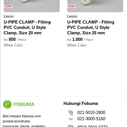
Lesso
Lesso
U-PIPE CLAMP - Fitting
U-PIPE CLAMP - Fitting
PVC Conduit, U Style
PVC Conduit, U Style
Clamp, Size 20 mm
Clamp, Size 25 mm
850
1.000
Rp
/ Piece
Rp
/ Piece
White Color
White Color
Hubungi Fobuma
FOBUMA
021-5010-2800
Beli melalui fobuma.com
021-3005-5160
Tel
produk konstruksi
bangunan, teknik, arsitektur