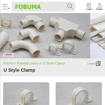
Login
Daftar
Home >
Katalog Lesso >
U Style Clamp
2
hasil
U Style Clamp