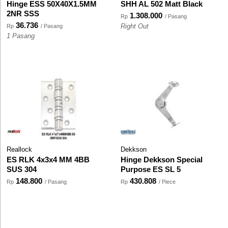
Hinge ESS 50X40X1.5MM
SHH AL 502 Matt Black
2NR SSS
1.308.000
Rp
/ Pasang
36.736
Rp
/ Pasang
Right Out
1 Pasang
Reallock
Dekkson
ES RLK 4x3x4 MM 4BB
Hinge Dekkson Special
SUS 304
Purpose ES SL 5
148.800
430.808
Rp
/ Pasang
Rp
/ Piece