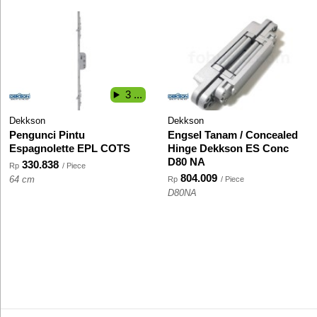
3 ...
Dekkson
Dekkson
Pengunci Pintu
Engsel Tanam / Concealed
Espagnolette EPL COTS
Hinge Dekkson ES Conc
D80 NA
330.838
Rp
/ Piece
804.009
64 cm
Rp
/ Piece
D80NA