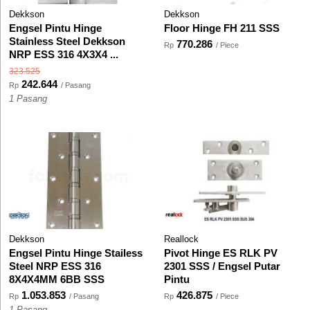
Dekkson
Dekkson
Engsel Pintu Hinge
Floor Hinge FH 211 SSS
Stainless Steel Dekkson
770.286
Rp
/ Piece
NRP ESS 316 4X3X4 ...
323.525
242.644
Rp
/ Pasang
1 Pasang
Dekkson
Reallock
Engsel Pintu Hinge Stailess
Pivot Hinge ES RLK PV
Steel NRP ESS 316
2301 SSS / Engsel Putar
8X4X4MM 6BB SSS
Pintu
1.053.853
426.875
Rp
/ Pasang
Rp
/ Piece