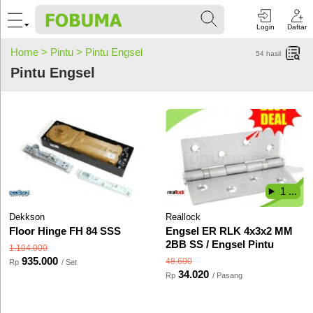
Login
Daftar
Home >
Pintu >
Pintu Engsel
54
hasil
Pintu Engsel
1 ...
Dekkson
Reallock
Floor Hinge FH 84 SSS
Engsel ER RLK 4x3x2 MM
2BB SS / Engsel Pintu
1.104.000
935.000
48.600
Rp
/ Set
34.020
Rp
/ Pasang