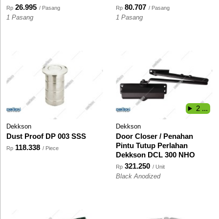
26.995
80.707
Rp
/ Pasang
Rp
/ Pasang
1 Pasang
1 Pasang
2 ...
Dekkson
Dekkson
Dust Proof DP 003 SSS
Door Closer / Penahan
Pintu Tutup Perlahan
118.338
Rp
/ Piece
Dekkson DCL 300 NHO
321.250
Rp
/ Unit
Black Anodized