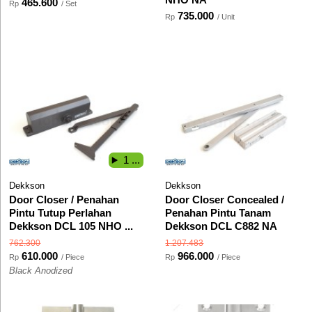
465.600
Rp
/ Set
735.000
Rp
/ Unit
1 ...
Dekkson
Dekkson
Door Closer / Penahan
Door Closer Concealed /
Pintu Tutup Perlahan
Penahan Pintu Tanam
Dekkson DCL 105 NHO ...
Dekkson DCL C882 NA
762.300
1.207.483
610.000
966.000
Rp
/ Piece
Rp
/ Piece
Black Anodized