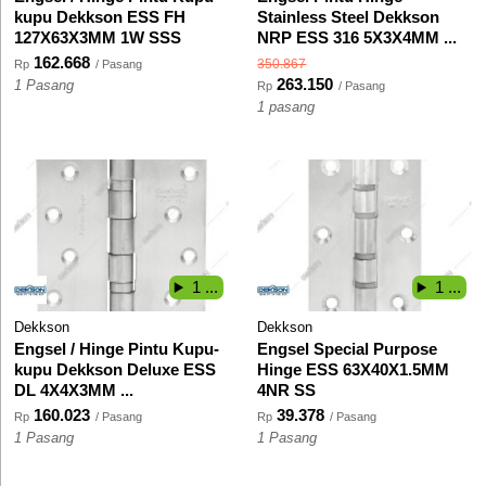
kupu Dekkson ESS FH
Stainless Steel Dekkson
127X63X3MM 1W SSS
NRP ESS 316 5X3X4MM ...
162.668
350.867
Rp
/ Pasang
263.150
1 Pasang
Rp
/ Pasang
1 pasang
1 ...
1 ...
Dekkson
Dekkson
Engsel / Hinge Pintu Kupu-
Engsel Special Purpose
kupu Dekkson Deluxe ESS
Hinge ESS 63X40X1.5MM
DL 4X4X3MM ...
4NR SS
160.023
39.378
Rp
/ Pasang
Rp
/ Pasang
1 Pasang
1 Pasang