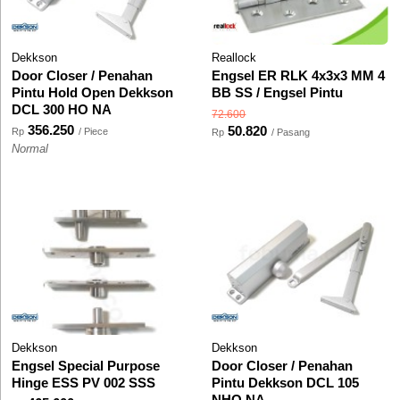
Dekkson
Reallock
Door Closer / Penahan
Engsel ER RLK 4x3x3 MM 4
Pintu Hold Open Dekkson
BB SS / Engsel Pintu
DCL 300 HO NA
72.600
356.250
50.820
Rp
/ Piece
Rp
/ Pasang
Normal
Dekkson
Dekkson
Engsel Special Purpose
Door Closer / Penahan
Hinge ESS PV 002 SSS
Pintu Dekkson DCL 105
NHO NA