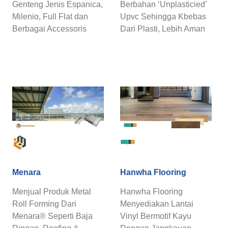
Genteng Jenis Espanica,
Berbahan ‘Unplasticied’
Milenio, Full Flat dan
Upvc Sehingga Kbebas
Berbagai Accessoris
Dari Plasti, Lebih Aman
Genteng Untuk Atap
Untuk Air dan Pipa
Modern dan ...
Konduit ...
Menara
Hanwha Flooring
Menjual Produk Metal
Hanwha Flooring
Roll Forming Dari
Menyediakan Lantai
Menara® Seperti Baja
Vinyl Bermotif Kayu