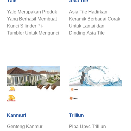
Yale
Asia Tile
Yale Merupakan Produk
Asia Tile Hadirkan
Yang Berhasil Membuat
Keramik Berbagai Corak
Kunci Silinder Pi-
Untuk Lantai dan
Tumbler Untuk Mengunci
Dinding.Asia Tile
Semua Pintu dan Laci
Keramik Modern dan
Uang Dengan ...
Elegan Dengan Harga ...
Kanmuri
Trilliun
Genteng Kanmuri
Pipa Upvc Trilliun