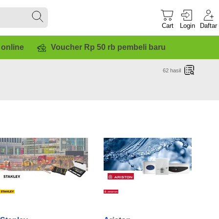
Cart
Login
Daftar
 online
Voucher Rp 50 rb pembeli baru
62
hasil