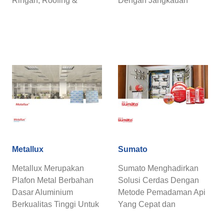
Ringan, Roofing &
Dengan Jangkauan
Decking: Spandek
Warna-Warna Lembut
Galvalume, Floor Deck,
dan Natural Untuk Lantai
...
...
Metallux
Sumato
Metallux Merupakan
Sumato Menghadirkan
Plafon Metal Berbahan
Solusi Cerdas Dengan
Dasar Aluminium
Metode Pemadaman Api
Berkualitas Tinggi Untuk
Yang Cepat dan
Hasil Plafon Aluminium
Otomatis.Sumato