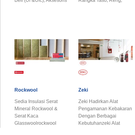
Bell (Ul &Ulc), Aksesoris
Rangka Taso, Reng,
Untuk Kebutuhan
Spandek Galvalume,
Kebakaran dan
Rangka Plafon, & ...
Keamanan ...
Rockwool
Zeki
Sedia Insulasi Serat
Zeki Hadirkan Alat
Mineral Rockwool &
Pengamanan Kebakaran
Serat Kaca
Dengan Berbagai
Glasswoolrockwool
Kebutuhanzeki Alat
Menghadirkan Insulasi
Pengamanan