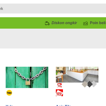
Diskon ongkir
Poin beli