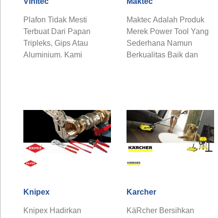
Vinitec
Maktec
Plafon Tidak Mesti
Maktec Adalah Produk
Terbuat Dari Papan
Merek Power Tool Yang
Tripleks, Gips Atau
Sederhana Namun
Aluminium. Kami
Berkualitas Baik dan
Perkenalkan Plafon Pvc
Handal Dalam
Vinitec
Menangani Pekerjaan ...
Knipex
Karcher
Knipex Hadirkan
KäRcher Bersihkan