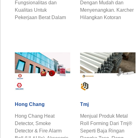
Fungsionalitas dan
Dengan Mudah dan
Kualitas Untuk
Menyenangkan. Karcher
Pekerjaan Berat Dalam
Hilangkan Kotoran
Seperti Industri
Membandel dan Kerak
Penerbangan dan ...
Dengan Kuat dan ...
Hong Chang
Tmj
Hong Chang Heat
Menjual Produk Metal
Detector, Smoke
Roll Forming Dari Tmj®
Detector & Fire Alarm
Seperti Baja Ringan