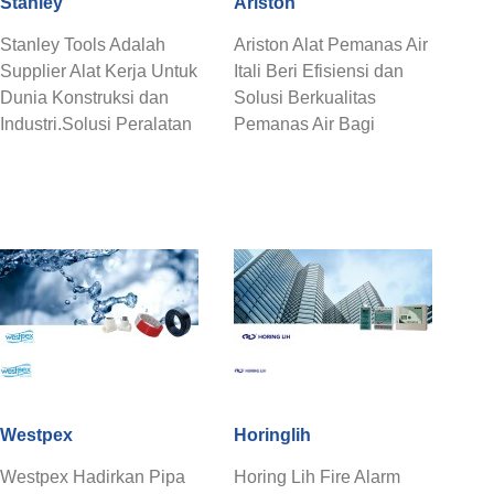
Stanley
Ariston
Stanley Tools Adalah
Ariston Alat Pemanas Air
Supplier Alat Kerja Untuk
Itali Beri Efisiensi dan
Dunia Konstruksi dan
Solusi Berkualitas
Industri.Solusi Peralatan
Pemanas Air Bagi
Kerja Konstruksi dan ...
Semua Orang di
Dunia.Ariston ...
Westpex
Horinglih
Westpex Hadirkan Pipa
Horing Lih Fire Alarm