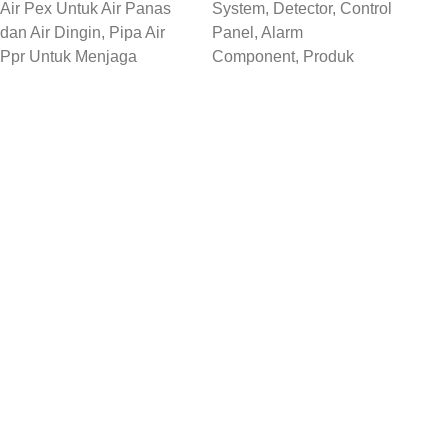
Air Pex Untuk Air Panas
System, Detector, Control
dan Air Dingin, Pipa Air
Panel, Alarm
Ppr Untuk Menjaga
Component, Produk
Temperatur Air, Serta
Proteksi & Keamanan
Fitting ...
Sistem Alarm ...