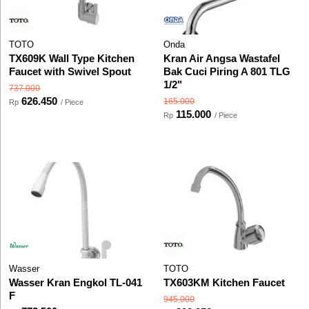
TOTO
Onda
TX609K Wall Type Kitchen
Kran Air Angsa Wastafel
Faucet with Swivel Spout
Bak Cuci Piring A 801 TLG
1/2"
737.000
626.450
165.000
Rp
/ Piece
115.000
Rp
/ Piece
Wasser
TOTO
Wasser Kran Engkol TL-041
TX603KM Kitchen Faucet
F
945.000