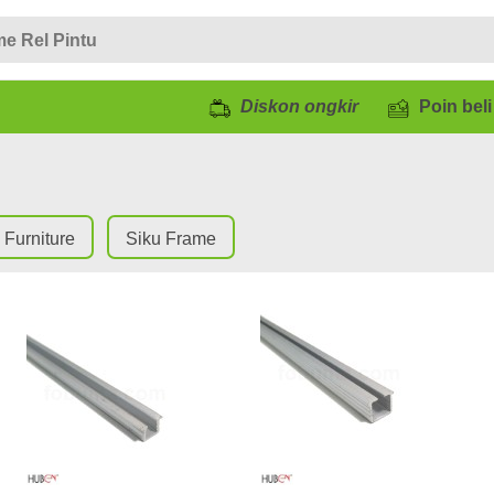
Diskon ongkir
Poin beli
Furniture
Siku Frame