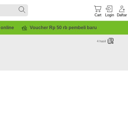
Cart
Login
Daftar
 online
Voucher Rp 50 rb pembeli baru
4
hasil