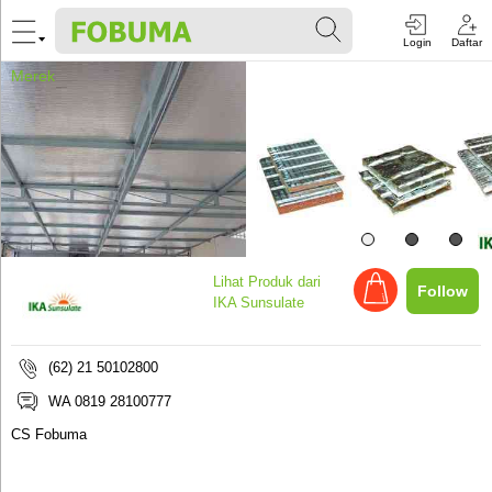
Login
Daftar
Merek
Lihat
Produk dari
Follow
IKA Sunsulate
(62) 21 50102800
WA 0819 28100777
CS Fobuma