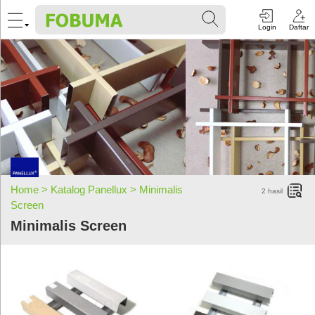
Login
Daftar
Home >
Katalog Panellux >
Minimalis
2
hasil
Screen
Minimalis Screen